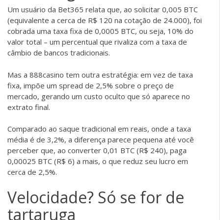
Um usuário da Bet365 relata que, ao solicitar 0,005 BTC
(equivalente a cerca de R$ 120 na cotação de 24.000), foi
cobrada uma taxa fixa de 0,0005 BTC, ou seja, 10% do
valor total – um percentual que rivaliza com a taxa de
câmbio de bancos tradicionais.
Mas a 888casino tem outra estratégia: em vez de taxa
fixa, impõe um spread de 2,5% sobre o preço de
mercado, gerando um custo oculto que só aparece no
extrato final.
Comparado ao saque tradicional em reais, onde a taxa
média é de 3,2%, a diferença parece pequena até você
perceber que, ao converter 0,01 BTC (R$ 240), paga
0,00025 BTC (R$ 6) a mais, o que reduz seu lucro em
cerca de 2,5%.
Velocidade? Só se for de
tartaruga