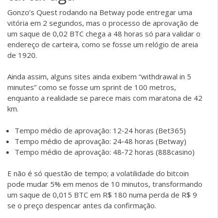
Gonzo’s Quest rodando na Betway pode entregar uma
vitória em 2 segundos, mas o processo de aprovação de
um saque de 0,02 BTC chega a 48 horas só para validar o
endereço de carteira, como se fosse um relógio de areia
de 1920.
Ainda assim, alguns sites ainda exibem “withdrawal in 5
minutes” como se fosse um sprint de 100 metros,
enquanto a realidade se parece mais com maratona de 42
km.
Tempo médio de aprovação: 12‑24 horas (Bet365)
Tempo médio de aprovação: 24‑48 horas (Betway)
Tempo médio de aprovação: 48‑72 horas (888casino)
E não é só questão de tempo; a volatilidade do bitcoin
pode mudar 5% em menos de 10 minutos, transformando
um saque de 0,015 BTC em R$ 180 numa perda de R$ 9
se o preço despencar antes da confirmação.