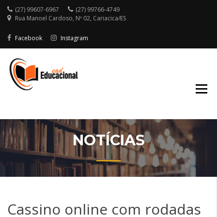
Skip
(27) 99607-6967
(27) 99766-4749
to
Rua Manoel Cardoso, Nº 02, Cariacica/ES
content
Facebook
Instagram
EDUCAÇÃO A
DISTÂNCIA – EAD
EDUCACIONAL
NOTÍCIAS
Cassino online com rodadas