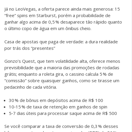
Já no LeoVegas, a oferta parece ainda mais generosa: 15
“free” spins em Starburst, porém a probabilidade de
ganhar algo acima de 0,5 % desaparece tão rápido quanto
o último copo de água em um ônibus cheio.
Casa de apostas que paga de verdade: a dura realidade
por trás dos “presentes”
Gonzo’s Quest, que tem volatilidade alta, oferece menos
previsibilidade que a maioria das promoções de rodadas
grátis; enquanto a roleta gira, o cassino calcula 5 % de
“comissão” sobre quaisquer ganhos, como se tirasse um
pedacinho de cada vitória.
30 % de bônus em depósitos acima de R$ 100
10‑15 % de taxa de retenção em ganhos de spin
5‑7 dias úteis para processar saque acima de R$ 500
Se você comparar a taxa de conversão de 0,3 % desses