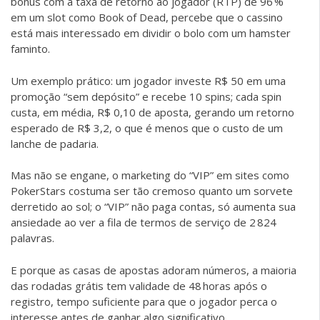
bônus com a taxa de retorno ao jogador (RTP) de 96 %
em um slot como Book of Dead, percebe que o cassino
está mais interessado em dividir o bolo com um hamster
faminto.
Um exemplo prático: um jogador investe R$ 50 em uma
promoção “sem depósito” e recebe 10 spins; cada spin
custa, em média, R$ 0,10 de aposta, gerando um retorno
esperado de R$ 3,2, o que é menos que o custo de um
lanche de padaria.
Mas não se engane, o marketing do “VIP” em sites como
PokerStars costuma ser tão cremoso quanto um sorvete
derretido ao sol; o “VIP” não paga contas, só aumenta sua
ansiedade ao ver a fila de termos de serviço de 2 824
palavras.
E porque as casas de apostas adoram números, a maioria
das rodadas grátis tem validade de 48 horas após o
registro, tempo suficiente para que o jogador perca o
interesse antes de ganhar algo significativo.