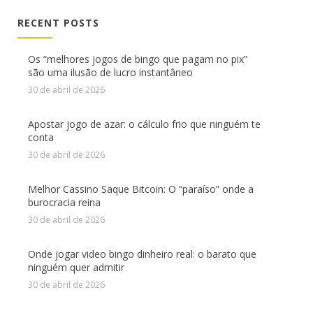
RECENT POSTS
Os “melhores jogos de bingo que pagam no pix”
são uma ilusão de lucro instantâneo
30 de abril de 2026
Apostar jogo de azar: o cálculo frio que ninguém te
conta
30 de abril de 2026
Melhor Cassino Saque Bitcoin: O “paraíso” onde a
burocracia reina
30 de abril de 2026
Onde jogar video bingo dinheiro real: o barato que
ninguém quer admitir
30 de abril de 2026