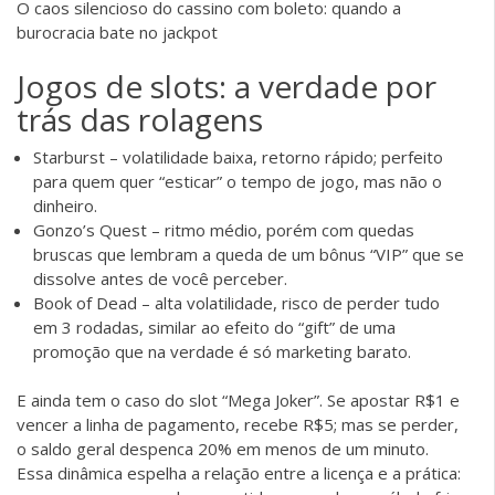
O caos silencioso do cassino com boleto: quando a
burocracia bate no jackpot
Jogos de slots: a verdade por
trás das rolagens
Starburst – volatilidade baixa, retorno rápido; perfeito
para quem quer “esticar” o tempo de jogo, mas não o
dinheiro.
Gonzo’s Quest – ritmo médio, porém com quedas
bruscas que lembram a queda de um bônus “VIP” que se
dissolve antes de você perceber.
Book of Dead – alta volatilidade, risco de perder tudo
em 3 rodadas, similar ao efeito do “gift” de uma
promoção que na verdade é só marketing barato.
E ainda tem o caso do slot “Mega Joker”. Se apostar R$1 e
vencer a linha de pagamento, recebe R$5; mas se perder,
o saldo geral despenca 20% em menos de um minuto.
Essa dinâmica espelha a relação entre a licença e a prática: