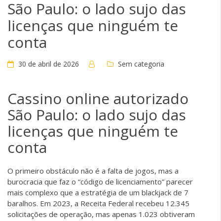
São Paulo: o lado sujo das
licenças que ninguém te
conta
30 de abril de 2026
Sem categoria
Cassino online autorizado
São Paulo: o lado sujo das
licenças que ninguém te
conta
O primeiro obstáculo não é a falta de jogos, mas a
burocracia que faz o “código de licenciamento” parecer
mais complexo que a estratégia de um blackjack de 7
baralhos. Em 2023, a Receita Federal recebeu 12.345
solicitações de operação, mas apenas 1.023 obtiveram