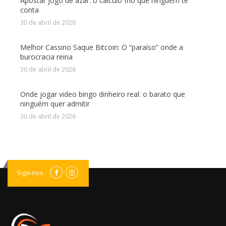
Apostar jogo de azar: o cálculo frio que ninguém te
conta
30 de abril de 2026
Melhor Cassino Saque Bitcoin: O “paraíso” onde a
burocracia reina
30 de abril de 2026
Onde jogar video bingo dinheiro real: o barato que
ninguém quer admitir
30 de abril de 2026
Siga-nos