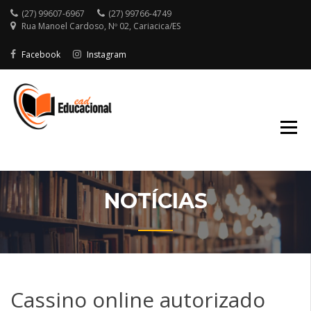
Skip
(27) 99607-6967
(27) 99766-4749
to
Rua Manoel Cardoso, Nº 02, Cariacica/ES
content
Facebook
Instagram
EDUCAÇÃO A
DISTÂNCIA – EAD
EDUCACIONAL
NOTÍCIAS
Cassino online autorizado