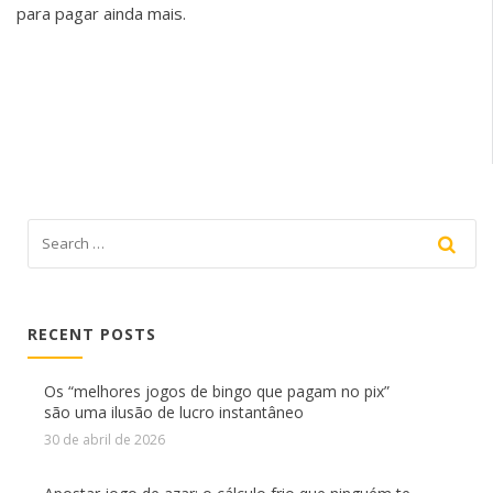
para pagar ainda mais.
RECENT POSTS
Os “melhores jogos de bingo que pagam no pix”
são uma ilusão de lucro instantâneo
30 de abril de 2026