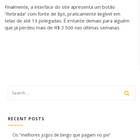
Finalmente, a interface do site apresenta um botão
“Retirada” com fonte de 8pt, praticamente ilegível em
telas de até 13 polegadas. É irritante demais para alguém
que já perdeu mais de R$ 3.500 nas últimas semanas.
RECENT POSTS
Os “melhores jogos de bingo que pagam no pix”