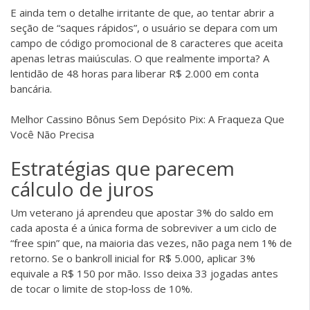
E ainda tem o detalhe irritante de que, ao tentar abrir a
seção de “saques rápidos”, o usuário se depara com um
campo de código promocional de 8 caracteres que aceita
apenas letras maiúsculas. O que realmente importa? A
lentidão de 48 horas para liberar R$ 2.000 em conta
bancária.
Melhor Cassino Bônus Sem Depósito Pix: A Fraqueza Que
Você Não Precisa
Estratégias que parecem
cálculo de juros
Um veterano já aprendeu que apostar 3% do saldo em
cada aposta é a única forma de sobreviver a um ciclo de
“free spin” que, na maioria das vezes, não paga nem 1% de
retorno. Se o bankroll inicial for R$ 5.000, aplicar 3%
equivale a R$ 150 por mão. Isso deixa 33 jogadas antes
de tocar o limite de stop‑loss de 10%.