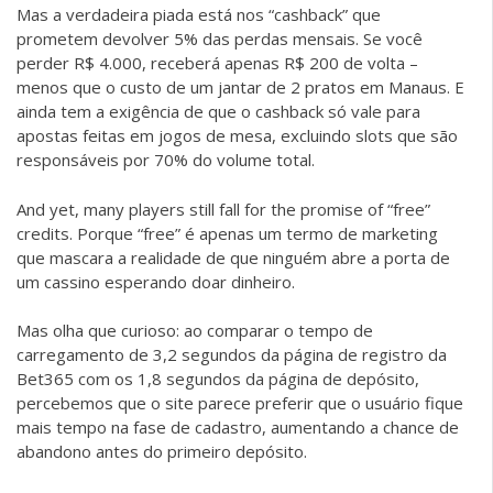
Mas a verdadeira piada está nos “cashback” que
prometem devolver 5% das perdas mensais. Se você
perder R$ 4.000, receberá apenas R$ 200 de volta –
menos que o custo de um jantar de 2 pratos em Manaus. E
ainda tem a exigência de que o cashback só vale para
apostas feitas em jogos de mesa, excluindo slots que são
responsáveis por 70% do volume total.
And yet, many players still fall for the promise of “free”
credits. Porque “free” é apenas um termo de marketing
que mascara a realidade de que ninguém abre a porta de
um cassino esperando doar dinheiro.
Mas olha que curioso: ao comparar o tempo de
carregamento de 3,2 segundos da página de registro da
Bet365 com os 1,8 segundos da página de depósito,
percebemos que o site parece preferir que o usuário fique
mais tempo na fase de cadastro, aumentando a chance de
abandono antes do primeiro depósito.