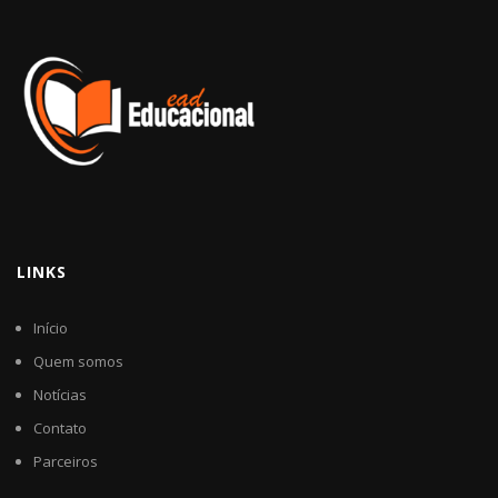
LINKS
Início
Quem somos
Notícias
Contato
Parceiros