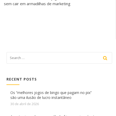
sem cair em armadilhas de marketing
RECENT POSTS
Os “melhores jogos de bingo que pagam no pix”
são uma ilusão de lucro instantâneo
30 de abril de 2026