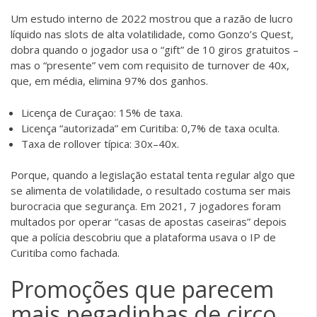
Um estudo interno de 2022 mostrou que a razão de lucro
líquido nas slots de alta volatilidade, como Gonzo’s Quest,
dobra quando o jogador usa o “gift” de 10 giros gratuitos –
mas o “presente” vem com requisito de turnover de 40x,
que, em média, elimina 97% dos ganhos.
Licença de Curaçao: 15% de taxa.
Licença “autorizada” em Curitiba: 0,7% de taxa oculta.
Taxa de rollover típica: 30x–40x.
Porque, quando a legislação estatal tenta regular algo que
se alimenta de volatilidade, o resultado costuma ser mais
burocracia que segurança. Em 2021, 7 jogadores foram
multados por operar “casas de apostas caseiras” depois
que a polícia descobriu que a plataforma usava o IP de
Curitiba como fachada.
Promoções que parecem
mais pegadinhas de circo