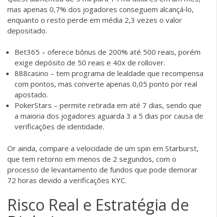
mas apenas 0,7% dos jogadores conseguem alcançá‑lo,
enquanto o resto perde em média 2,3 vezes o valor
depositado.
Bet365 – oferece bônus de 200% até 500 reais, porém
exige depósito de 50 reais e 40x de rollover.
888casino – tem programa de lealdade que recompensa
com pontos, mas converte apenas 0,05 ponto por real
apostado.
PokerStars – permite retirada em até 7 dias, sendo que
a maioria dos jogadores aguarda 3 a 5 dias por causa de
verificações de identidade.
Or ainda, compare a velocidade de um spin em Starburst,
que tem retorno em menos de 2 segundos, com o
processo de levantamento de fundos que pode demorar
72 horas devido a verificações KYC.
Risco Real e Estratégia de