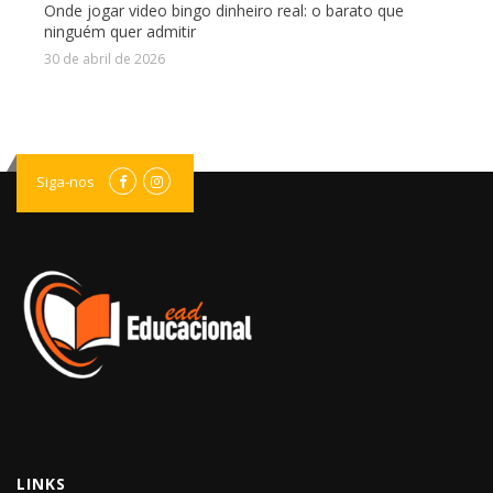
Onde jogar video bingo dinheiro real: o barato que
ninguém quer admitir
30 de abril de 2026
Siga-nos
LINKS