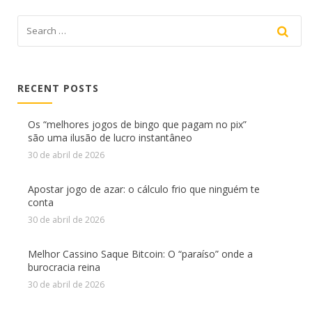
RECENT POSTS
Os “melhores jogos de bingo que pagam no pix”
são uma ilusão de lucro instantâneo
30 de abril de 2026
Apostar jogo de azar: o cálculo frio que ninguém te
conta
30 de abril de 2026
Melhor Cassino Saque Bitcoin: O “paraíso” onde a
burocracia reina
30 de abril de 2026