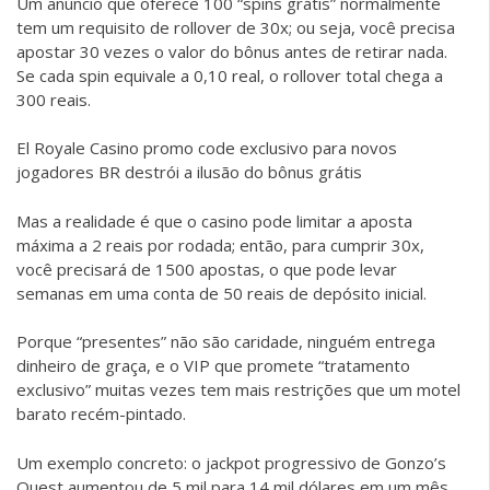
Um anúncio que oferece 100 “spins grátis” normalmente
tem um requisito de rollover de 30x; ou seja, você precisa
apostar 30 vezes o valor do bônus antes de retirar nada.
Se cada spin equivale a 0,10 real, o rollover total chega a
300 reais.
El Royale Casino promo code exclusivo para novos
jogadores BR destrói a ilusão do bônus grátis
Mas a realidade é que o casino pode limitar a aposta
máxima a 2 reais por rodada; então, para cumprir 30x,
você precisará de 1500 apostas, o que pode levar
semanas em uma conta de 50 reais de depósito inicial.
Porque “presentes” não são caridade, ninguém entrega
dinheiro de graça, e o VIP que promete “tratamento
exclusivo” muitas vezes tem mais restrições que um motel
barato recém-pintado.
Um exemplo concreto: o jackpot progressivo de Gonzo’s
Quest aumentou de 5 mil para 14 mil dólares em um mês,