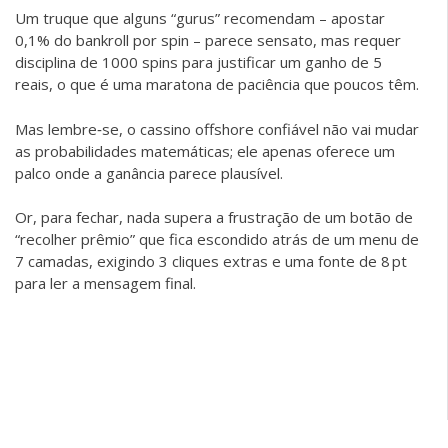
Um truque que alguns “gurus” recomendam – apostar
0,1% do bankroll por spin – parece sensato, mas requer
disciplina de 1000 spins para justificar um ganho de 5
reais, o que é uma maratona de paciência que poucos têm.
Mas lembre‑se, o cassino offshore confiável não vai mudar
as probabilidades matemáticas; ele apenas oferece um
palco onde a ganância parece plausível.
Or, para fechar, nada supera a frustração de um botão de
“recolher prêmio” que fica escondido atrás de um menu de
7 camadas, exigindo 3 cliques extras e uma fonte de 8 pt
para ler a mensagem final.