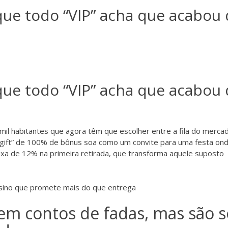
que todo “VIP” acha que acabou
que todo “VIP” acha que acabou
 mil habitantes que agora têm que escolher entre a fila do merca
 “gift” de 100% de bônus soa como um convite para uma festa on
axa de 12% na primeira retirada, que transforma aquele suposto
assino que promete mais do que entrega
m contos de fadas, mas são s