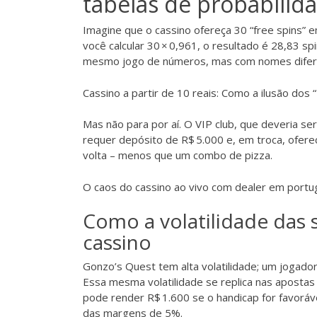
tabelas de probabilid
Imagine que o cassino ofereça 30 “free spins” 
você calcular 30 × 0,961, o resultado é 28,83 
mesmo jogo de números, mas com nomes difere
Cassino a partir de 10 reais: Como a ilusão dos
Mas não para por aí. O VIP club, que deveria ser
requer depósito de R$ 5.000 e, em troca, ofere
volta – menos que um combo de pizza.
O caos do cassino ao vivo com dealer em portug
Como a volatilidade das s
cassino
Gonzo’s Quest tem alta volatilidade; um jogad
Essa mesma volatilidade se replica nas apostas
pode render R$ 1.600 se o handicap for favorá
das margens de 5%.