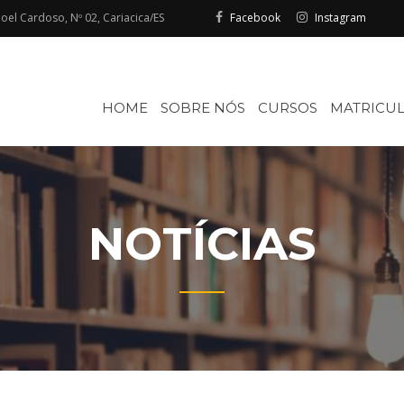
el Cardoso, Nº 02, Cariacica/ES
Facebook
Instagram
HOME
SOBRE NÓS
CURSOS
MATRICUL
L
NOTÍCIAS