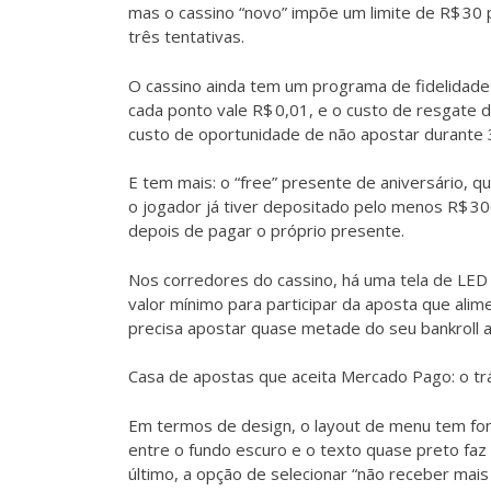
mas o cassino “novo” impõe um limite de R$ 30 p
três tentativas.
O cassino ainda tem um programa de fidelidad
cada ponto vale R$ 0,01, e o custo de resgate 
custo de oportunidade de não apostar durante 3
E tem mais: o “free” presente de aniversário, 
o jogador já tiver depositado pelo menos R$ 3
depois de pagar o próprio presente.
Nos corredores do cassino, há uma tela de LED 
valor mínimo para participar da aposta que alime
precisa apostar quase metade do seu bankroll a
Casa de apostas que aceita Mercado Pago: o trá
Em termos de design, o layout de menu tem font
entre o fundo escuro e o texto quase preto faz 
último, a opção de selecionar “não receber ma