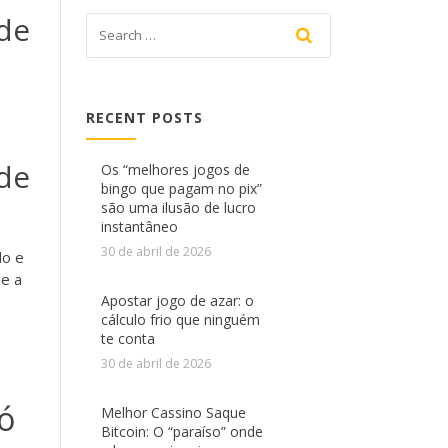
 de
RECENT POSTS
 de
Os “melhores jogos de
bingo que pagam no pix”
são uma ilusão de lucro
instantâneo
30 de abril de 2026
do e
de a
Apostar jogo de azar: o
cálculo frio que ninguém
te conta
30 de abril de 2026
ó
Melhor Cassino Saque
Bitcoin: O “paraíso” onde