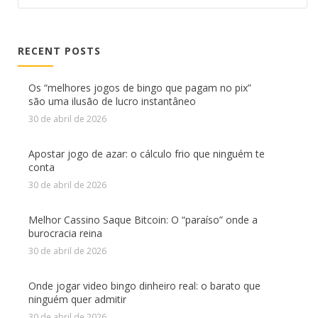
RECENT POSTS
Os “melhores jogos de bingo que pagam no pix”
são uma ilusão de lucro instantâneo
30 de abril de 2026
Apostar jogo de azar: o cálculo frio que ninguém te
conta
30 de abril de 2026
Melhor Cassino Saque Bitcoin: O “paraíso” onde a
burocracia reina
30 de abril de 2026
Onde jogar video bingo dinheiro real: o barato que
ninguém quer admitir
30 de abril de 2026