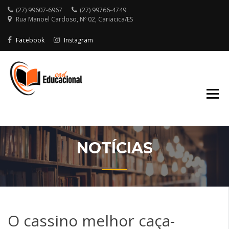
Skip
(27) 99607-6967
(27) 99766-4749
to
Rua Manoel Cardoso, Nº 02, Cariacica/ES
content
Facebook
Instagram
EDUCAÇÃO A
DISTÂNCIA – EAD
EDUCACIONAL
NOTÍCIAS
O cassino melhor caça-