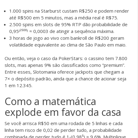
1.000 spins na Starburst custam R$250 e podem render
até R$500 em 5 minutos, mas a média real é R$75.
2.500 spins em slots de 95% RTP dão probabilidade de
0,95⁽²⁵⁰⁰⁾ ≈ 0,0003 de atingir a sequência máxima.
3 horas de jogo ao vivo com bankroll de R$200 geram
volatilidade equivalente ao clima de São Paulo em maio.
Ou então, veja o caso da PokerStars: o cassino tem 7.800
slots, mas apenas 9% são classificados como “premium”.
Entre esses, Slotomania oferece jackpots que chegam a
7× o depósito padrão, ainda que a chance de acionar seja
1 em 12.345.
Como a matemática
explode em favor da casa
Se você arrisca R$50 em uma rodada de 5 linhas e cada
linha tem risco de 0,02 de perder tudo, a probabilidade
combinada de perder tudo é 1‑(0,98⁵) ≈ 9,6%. Multiplique