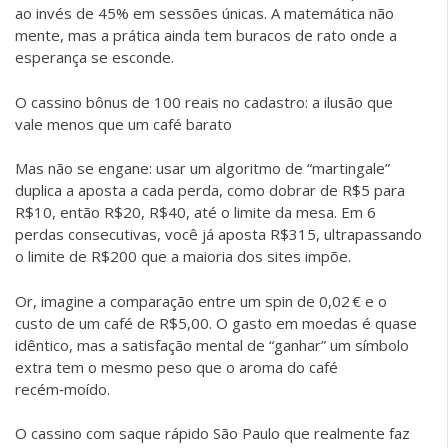
ao invés de 45% em sessões únicas. A matemática não
mente, mas a prática ainda tem buracos de rato onde a
esperança se esconde.
O cassino bônus de 100 reais no cadastro: a ilusão que
vale menos que um café barato
Mas não se engane: usar um algoritmo de “martingale”
duplica a aposta a cada perda, como dobrar de R$5 para
R$10, então R$20, R$40, até o limite da mesa. Em 6
perdas consecutivas, você já aposta R$315, ultrapassando
o limite de R$200 que a maioria dos sites impõe.
Or, imagine a comparação entre um spin de 0,02 € e o
custo de um café de R$5,00. O gasto em moedas é quase
idêntico, mas a satisfação mental de “ganhar” um símbolo
extra tem o mesmo peso que o aroma do café
recém‑moído.
O cassino com saque rápido São Paulo que realmente faz