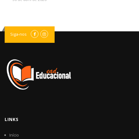
Siga-nos
LINKS
Início