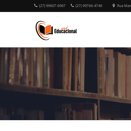
Skip
(27) 99607-6967
(27) 99766-4749
Rua Mano
to
content
EDUCAÇÃO A
DISTÂNCIA –
EAD
EDUCACIONA