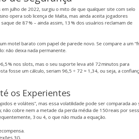
em julho de 2022, surgiu o mito de que qualquer site com selo
asino opera sob licença de Malta, mas ainda aceita jogadores
e saque de 87 % – ainda assim, 13 % dos usuários reclamam de
 a um motel barato com papel de parede novo. Se compare a um “f
‑lo: não deixa nada permanente.
,5 % nos slots, mas o seu suporte leva até 72 minutos para
sta fosse um cálculo, seriam 96,5 ÷ 72 ≈ 1,34, ou seja, a confianç
é os Experientes
pidos e voláteis”, mas essa volatilidade pode ser comparada ao 
m; não cobre nem a metade da perda média de 150 reais por sess
requentemente, 3 ou 4, o que não muda a equação.
 recompensa.
exões 3G.