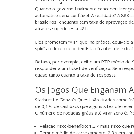
Quando o governo finalmente concedeu licenças 
automático seria confiável. A realidade? A 888c
brasileiros, enquanto tem taxa de aprovação d
atrasos superiores a 48 h.
Eles prometem “VIP” que, na prática, equivale
spin” ao doce que o dentista dá antes de extraí
Betano, por exemplo, exibe um RTP médio de 96
responder a um ticket de verificação. Se a respo
quase tanto quanto a taxa de resposta.
Os Jogos Que Enganam At
Starburst e Gonzo’s Quest são citados como “rá
de 0,1 % de cashback que alguns sites oferece
O número de rodadas grátis até virar zero é, f
Relação risco/benefício: 1,2 × mais risco que
Tempo médio de carregamento: 2,3 s em con