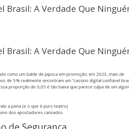
vel Brasil: A Verdade Que Ningu
vel Brasil: A Verdade Que Ningu
chado como um balde de pipoca em promoção; em 2023, mais de
s de 5 % realmente encontram um “cassino digital confiável bras
Essa proporção de 0,05 é tão baixa que parece culpa de um algo
le a pena (e o que é puro teatro)
o sono dos apostadores cansados
mo de Segurança