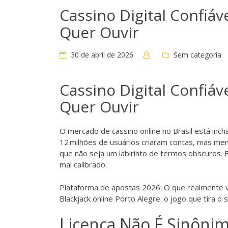
Cassino Digital Confiá
Quer Ouvir
30 de abril de 2026
Sem categoria
Cassino Digital Confiá
Quer Ouvir
O mercado de cassino online no Brasil está in
12 milhões de usuários criaram contas, mas meno
que não seja um labirinto de termos obscuros. 
mal calibrado.
Plataforma de apostas 2026: O que realmente va
Blackjack online Porto Alegre: o jogo que tira 
Licença Não É Sinôni