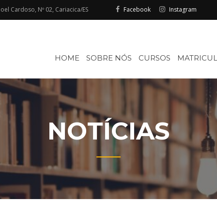
el Cardoso, Nº 02, Cariacica/ES
Facebook
Instagram
HOME
SOBRE NÓS
CURSOS
MATRICUL
L
NOTÍCIAS