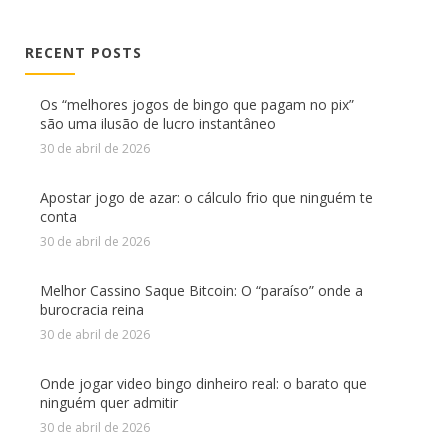
RECENT POSTS
Os “melhores jogos de bingo que pagam no pix”
são uma ilusão de lucro instantâneo
30 de abril de 2026
Apostar jogo de azar: o cálculo frio que ninguém te
conta
30 de abril de 2026
Melhor Cassino Saque Bitcoin: O “paraíso” onde a
burocracia reina
30 de abril de 2026
Onde jogar video bingo dinheiro real: o barato que
ninguém quer admitir
30 de abril de 2026