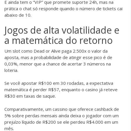
E ainda tem o “VIP” que promete suporte 24h, mas na
prática o chat só responde quando o número de tickets cai
abaixo de 10.
Jogos de alta volatilidade e
a matemática do retorno
Um slot como Dead or Alive paga 2.500x o valor da
aposta, mas a probabilidade de atingir esse pico é de
0,03%, menor que a chance de acertar 3 números na
loteria.
Se você apostar R$100 em 30 rodadas, a expectativa
matemática é perder R$57, enquanto o casino já reteve
R$30 em taxas de saque.
Comparativamente, um cassino que oferece cashback de
5% sobre perdas mensais ainda deixa o jogador com um
prejuízo líquido de R$200 se ele perdeu R$4.000 em um
mês.