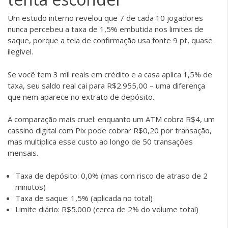
Um estudo interno revelou que 7 de cada 10 jogadores
nunca percebeu a taxa de 1,5% embutida nos limites de
saque, porque a tela de confirmação usa fonte 9 pt, quase
ilegível.
Se você tem 3 mil reais em crédito e a casa aplica 1,5% de
taxa, seu saldo real cai para R$2.955,00 – uma diferença
que nem aparece no extrato de depósito.
A comparação mais cruel: enquanto um ATM cobra R$4, um
cassino digital com Pix pode cobrar R$0,20 por transação,
mas multiplica esse custo ao longo de 50 transações
mensais.
Taxa de depósito: 0,0% (mas com risco de atraso de 2
minutos)
Taxa de saque: 1,5% (aplicada no total)
Limite diário: R$5.000 (cerca de 2% do volume total)