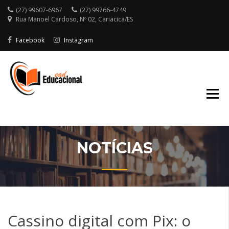
Skip
(27) 99607-6967
(27) 99766-4749
to
Rua Manoel Cardoso, Nº 02, Cariacica/ES
content
Facebook
Instagram
EDUCAÇÃO A
DISTÂNCIA – EAD
EDUCACIONAL
NOTÍCIAS
Cassino digital com Pix: o