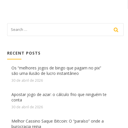
RECENT POSTS
Os “melhores jogos de bingo que pagam no pix”
são uma ilusão de lucro instantâneo
30 de abril de 2026
Apostar jogo de azar: o cálculo frio que ninguém te
conta
30 de abril de 2026
Melhor Cassino Saque Bitcoin: O “paraíso” onde a
burocracia reina