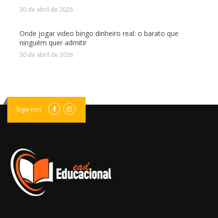
30 de abril de 2026
Onde jogar video bingo dinheiro real: o barato que
ninguém quer admitir
30 de abril de 2026
Siga-nos