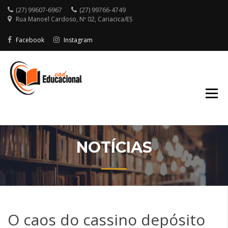
Skip
(27) 99607-6967
(27) 99766-4749
to
Rua Manoel Cardoso, Nº 02, Cariacica/ES
content
Facebook
Instagram
EDUCAÇÃO A
DISTÂNCIA – EAD
EDUCACIONAL
NOTÍCIAS
O caos do cassino depósito