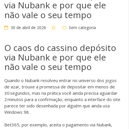
via Nubank e por que ele
não vale o seu tempo
30 de abril de 2026
Sem categoria
O caos do cassino depósito
via Nubank e por que ele
não vale o seu tempo
Quando o Nubank resolveu entrar no universo dos jogos
de azar, trouxe a promessa de depositar em menos de
30 segundos, mas na prática você ainda precisa aguardar
2 minutos para a confirmação, enquanto a interface do site
parece ter sido desenhada por alguém que ainda usa
Windows 98.
Bet365, por exemplo, aceita o pagamento via Nubank,