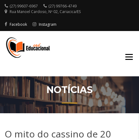
Skip
(27) 99607-6967
(27) 99766-4749
to
Rua Manoel Cardoso, Nº 02, Cariacica/ES
content
Facebook
Instagram
EDUCAÇÃO A
DISTÂNCIA – EAD
EDUCACIONAL
NOTÍCIAS
O mito do cassino de 20