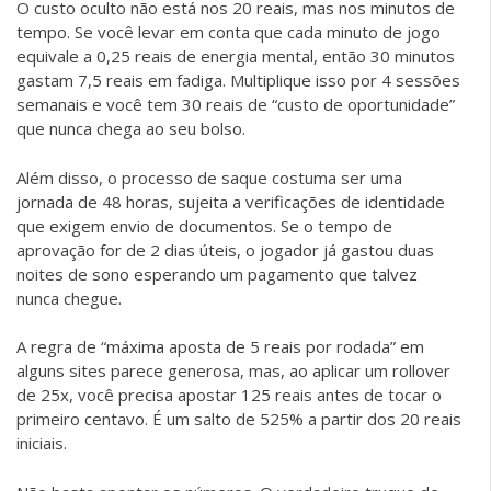
O custo oculto não está nos 20 reais, mas nos minutos de
tempo. Se você levar em conta que cada minuto de jogo
equivale a 0,25 reais de energia mental, então 30 minutos
gastam 7,5 reais em fadiga. Multiplique isso por 4 sessões
semanais e você tem 30 reais de “custo de oportunidade”
que nunca chega ao seu bolso.
Além disso, o processo de saque costuma ser uma
jornada de 48 horas, sujeita a verificações de identidade
que exigem envio de documentos. Se o tempo de
aprovação for de 2 dias úteis, o jogador já gastou duas
noites de sono esperando um pagamento que talvez
nunca chegue.
A regra de “máxima aposta de 5 reais por rodada” em
alguns sites parece generosa, mas, ao aplicar um rollover
de 25x, você precisa apostar 125 reais antes de tocar o
primeiro centavo. É um salto de 525% a partir dos 20 reais
iniciais.