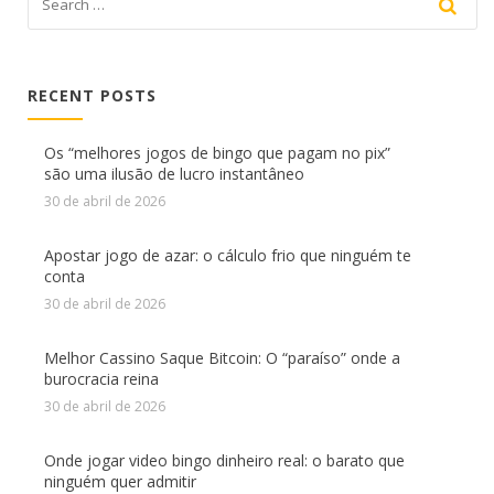
RECENT POSTS
Os “melhores jogos de bingo que pagam no pix”
são uma ilusão de lucro instantâneo
30 de abril de 2026
Apostar jogo de azar: o cálculo frio que ninguém te
conta
30 de abril de 2026
Melhor Cassino Saque Bitcoin: O “paraíso” onde a
burocracia reina
30 de abril de 2026
Onde jogar video bingo dinheiro real: o barato que
ninguém quer admitir