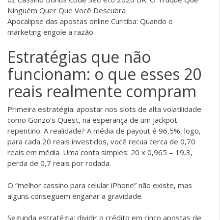
Ninguém Quer Que Você Descubra
Apocalipse das apostas online Curitiba: Quando o
marketing engole a razão
Estratégias que não
funcionam: o que esses 20
reais realmente compram
Primeira estratégia: apostar nos slots de alta volatilidade
como Gonzo’s Quest, na esperança de um jackpot
repentino. A realidade? A média de payout é 96,5%, logo,
para cada 20 reais investidos, você recua cerca de 0,70
reais em média. Uma conta simples: 20 x 0,965 = 19,3,
perda de 0,7 reais por rodada.
O “melhor cassino para celular iPhone” não existe, mas
alguns conseguem enganar a gravidade
Segunda estratégia: dividir o crédito em cinco apostas de