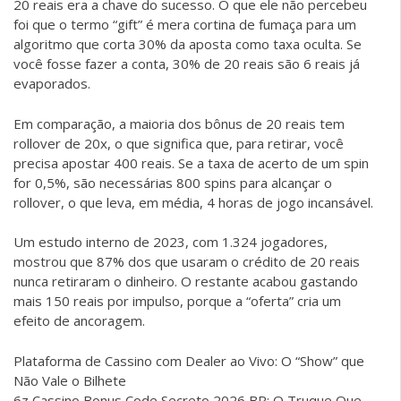
20 reais era a chave do sucesso. O que ele não percebeu
foi que o termo “gift” é mera cortina de fumaça para um
algoritmo que corta 30% da aposta como taxa oculta. Se
você fosse fazer a conta, 30% de 20 reais são 6 reais já
evaporados.
Em comparação, a maioria dos bônus de 20 reais tem
rollover de 20x, o que significa que, para retirar, você
precisa apostar 400 reais. Se a taxa de acerto de um spin
for 0,5%, são necessárias 800 spins para alcançar o
rollover, o que leva, em média, 4 horas de jogo incansável.
Um estudo interno de 2023, com 1.324 jogadores,
mostrou que 87% dos que usaram o crédito de 20 reais
nunca retiraram o dinheiro. O restante acabou gastando
mais 150 reais por impulso, porque a “oferta” cria um
efeito de ancoragem.
Plataforma de Cassino com Dealer ao Vivo: O “Show” que
Não Vale o Bilhete
6z Cassino Bonus Code Secreto 2026 BR: O Truque Que