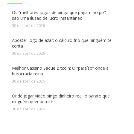
Os “melhores jogos de bingo que pagam no pix”
são uma ilusão de lucro instantâneo
30 de abril de 2026
Apostar jogo de azar: o cálculo frio que ninguém te
conta
30 de abril de 2026
Melhor Cassino Saque Bitcoin: O “paraíso” onde a
burocracia reina
30 de abril de 2026
Onde jogar video bingo dinheiro real: o barato que
ninguém quer admitir
30 de abril de 2026