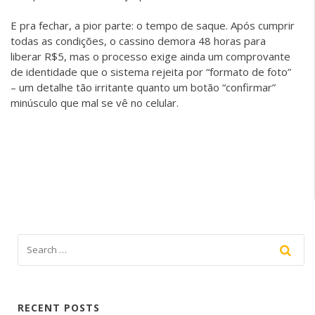
E pra fechar, a pior parte: o tempo de saque. Após cumprir
todas as condições, o cassino demora 48 horas para
liberar R$5, mas o processo exige ainda um comprovante
de identidade que o sistema rejeita por “formato de foto”
– um detalhe tão irritante quanto um botão “confirmar”
minúsculo que mal se vê no celular.
RECENT POSTS