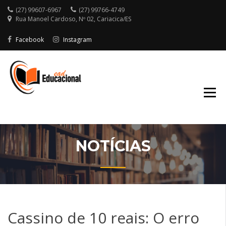
Skip
(27) 99607-6967
(27) 99766-4749
to
Rua Manoel Cardoso, Nº 02, Cariacica/ES
content
Facebook
Instagram
EDUCAÇÃO A
DISTÂNCIA – EAD
EDUCACIONAL
NOTÍCIAS
Cassino de 10 reais: O erro