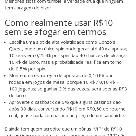
Melhores slots com tumble: a verdade crua que ninguém
tem coragem de dizer
Como realmente usar R$10
sem se afogar em termos
Escolha uma slot de alta volatilidade como Gonzo’s
Quest, onde um único spin pode gerar até 40 × a aposta;
10 reais em 0,25 R$ por spin dão 40 chances de alcançar
10 R$ de lucro, mas a probabilidade real fica em torno
de 0,5 % por spin.
Monte uma estratégia de apostas de 0,10 R$ por
rodada em jogos de mesa, porque 10 R$ / 0,10 R$ =
100 jogadas; se ganhar 3 % das vezes, será apenas R$3
de lucro.
Aproveite o cashback de 5 % que alguns cassinos dão
após 30 dias, convertendo R$10 em R$0,50 de retorno
real, quase nada comparado ao preço de um sanduíche.
E ainda tem quem acredite que um bônus “VIP” de R$10
seja um ingresso para a elite; a verdade é que o “VIP” não