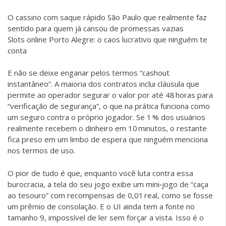
O cassino com saque rápido São Paulo que realmente faz
sentido para quem já cansou de promessas vazias
Slots online Porto Alegre: o caos lucrativo que ninguém te
conta
E não se deixe enganar pelos termos “cashout
instantâneo”. A maioria dos contratos inclui cláusula que
permite ao operador segurar o valor por até 48 horas para
“verificação de segurança”, o que na prática funciona como
um seguro contra o próprio jogador. Se 1 % dos usuários
realmente recebem o dinheiro em 10 minutos, o restante
fica preso em um limbo de espera que ninguém menciona
nos termos de uso.
O pior de tudo é que, enquanto você luta contra essa
burocracia, a tela do seu jogo exibe um mini‑jogo de “caça
ao tesouro” com recompensas de 0,01 real, como se fosse
um prêmio de consolação. E o UI ainda tem a fonte no
tamanho 9, impossível de ler sem forçar a vista. Isso é o