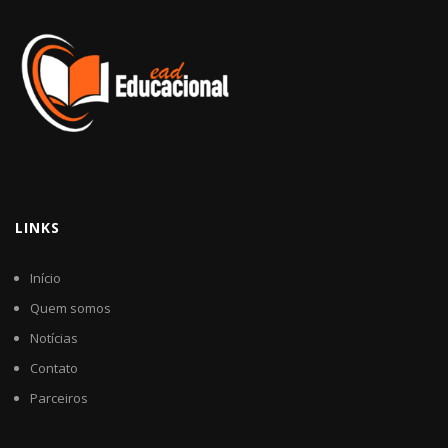
LINKS
Início
Quem somos
Notícias
Contato
Parceiros