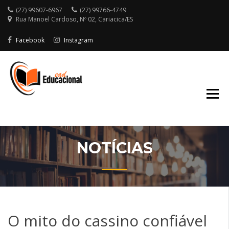
Skip
(27) 99607-6967
(27) 99766-4749
to
Rua Manoel Cardoso, Nº 02, Cariacica/ES
content
Facebook
Instagram
EDUCAÇÃO A
DISTÂNCIA – EAD
EDUCACIONAL
NOTÍCIAS
O mito do cassino confiável