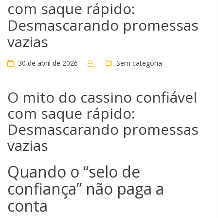
com saque rápido:
Desmascarando promessas
vazias
30 de abril de 2026
Sem categoria
O mito do cassino confiável
com saque rápido:
Desmascarando promessas
vazias
Quando o “selo de
confiança” não paga a
conta