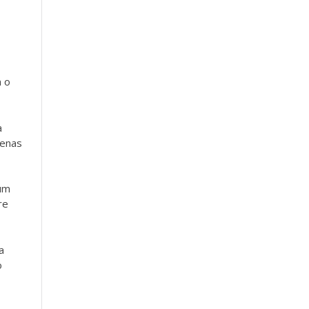
m o
a
penas
 um
re
a
o