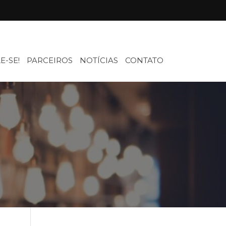
E-SE!
PARCEIROS
NOTÍCIAS
CONTATO