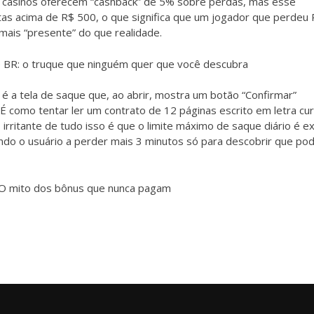
s casinos oferecem “cashback” de 5% sobre perdas, mas esse
tas acima de R$ 500, o que significa que um jogador que perdeu
mais “presente” do que realidade.
e BR: o truque que ninguém quer que você descubra
é a tela de saque que, ao abrir, mostra um botão “Confirmar”
 É como tentar ler um contrato de 12 páginas escrito em letra cur
irritante de tudo isso é que o limite máximo de saque diário é ex
ando o usuário a perder mais 3 minutos só para descobrir que po
: O mito dos bônus que nunca pagam