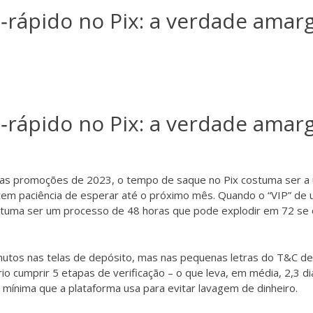
‑rápido no Pix: a verdade amar
‑rápido no Pix: a verdade amar
m nas promoções de 2023, o tempo de saque no Pix costuma ser a 
tem paciência de esperar até o próximo mês. Quando o “VIP” de
costuma ser um processo de 48 horas que pode explodir em 72 se 
utos nas telas de depósito, mas nas pequenas letras do T&C de
io cumprir 5 etapas de verificação – o que leva, em média, 2,3 di
 mínima que a plataforma usa para evitar lavagem de dinheiro.