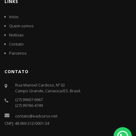
LINKS
Início
Quem somos
Notícias
Contato
Parceiros
CONTATO
Rua Manoel Cardoso, Nº 02
Campo Grande, Cariacica/ES. Brasil.
(27) 99607-6967
(27) 99766-4749
contato@eadcurso.net
CNPJ: 48.969.312/0001-34