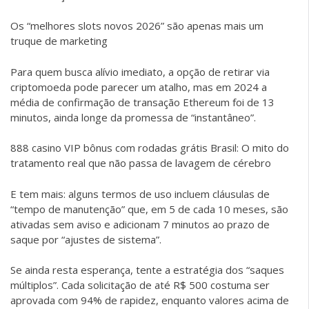
Os “melhores slots novos 2026” são apenas mais um
truque de marketing
Para quem busca alívio imediato, a opção de retirar via
criptomoeda pode parecer um atalho, mas em 2024 a
média de confirmação de transação Ethereum foi de 13
minutos, ainda longe da promessa de “instantâneo”.
888 casino VIP bônus com rodadas grátis Brasil: O mito do
tratamento real que não passa de lavagem de cérebro
E tem mais: alguns termos de uso incluem cláusulas de
“tempo de manutenção” que, em 5 de cada 10 meses, são
ativadas sem aviso e adicionam 7 minutos ao prazo de
saque por “ajustes de sistema”.
Se ainda resta esperança, tente a estratégia dos “saques
múltiplos”. Cada solicitação de até R$ 500 costuma ser
aprovada com 94% de rapidez, enquanto valores acima de