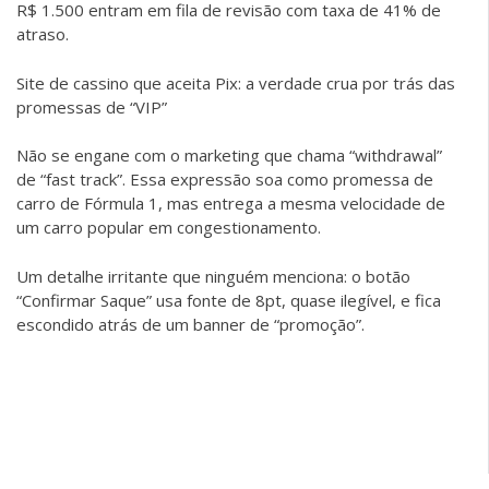
R$ 1.500 entram em fila de revisão com taxa de 41% de
atraso.
Site de cassino que aceita Pix: a verdade crua por trás das
promessas de “VIP”
Não se engane com o marketing que chama “withdrawal”
de “fast track”. Essa expressão soa como promessa de
carro de Fórmula 1, mas entrega a mesma velocidade de
um carro popular em congestionamento.
Um detalhe irritante que ninguém menciona: o botão
“Confirmar Saque” usa fonte de 8pt, quase ilegível, e fica
escondido atrás de um banner de “promoção”.