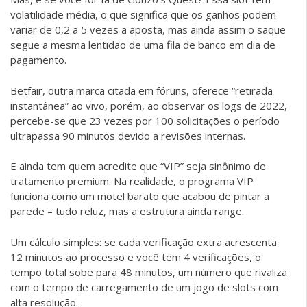
volatilidade média, o que significa que os ganhos podem
variar de 0,2 a 5 vezes a aposta, mas ainda assim o saque
segue a mesma lentidão de uma fila de banco em dia de
pagamento.
Betfair, outra marca citada em fóruns, oferece “retirada
instantânea” ao vivo, porém, ao observar os logs de 2022,
percebe-se que 23 vezes por 100 solicitações o período
ultrapassa 90 minutos devido a revisões internas.
E ainda tem quem acredite que “VIP” seja sinônimo de
tratamento premium. Na realidade, o programa VIP
funciona como um motel barato que acabou de pintar a
parede – tudo reluz, mas a estrutura ainda range.
Um cálculo simples: se cada verificação extra acrescenta
12 minutos ao processo e você tem 4 verificações, o
tempo total sobe para 48 minutos, um número que rivaliza
com o tempo de carregamento de um jogo de slots com
alta resolução.