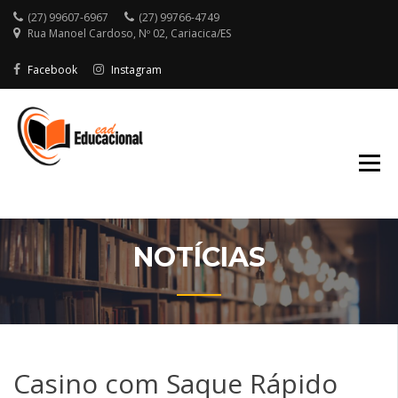
Skip
(27) 99607-6967
(27) 99766-4749
to
Rua Manoel Cardoso, Nº 02, Cariacica/ES
content
Facebook
Instagram
EDUCAÇÃO A
DISTÂNCIA – EAD
EDUCACIONAL
NOTÍCIAS
Casino com Saque Rápido