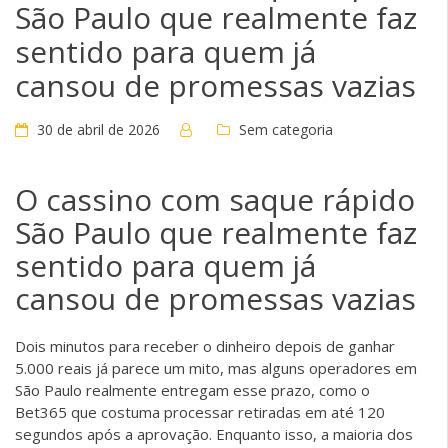
São Paulo que realmente faz
sentido para quem já
cansou de promessas vazias
30 de abril de 2026
Sem categoria
O cassino com saque rápido
São Paulo que realmente faz
sentido para quem já
cansou de promessas vazias
Dois minutos para receber o dinheiro depois de ganhar
5.000 reais já parece um mito, mas alguns operadores em
São Paulo realmente entregam esse prazo, como o
Bet365 que costuma processar retiradas em até 120
segundos após a aprovação. Enquanto isso, a maioria dos