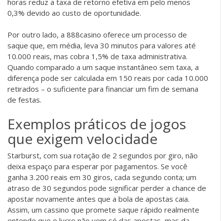
horas reduz a taxa de retorno efetiva em pelo menos
0,3% devido ao custo de oportunidade.
Por outro lado, a 888casino oferece um processo de
saque que, em média, leva 30 minutos para valores até
10.000 reais, mas cobra 1,5% de taxa administrativa.
Quando comparado a um saque instantâneo sem taxa, a
diferença pode ser calculada em 150 reais por cada 10.000
retirados – o suficiente para financiar um fim de semana
de festas.
Exemplos práticos de jogos
que exigem velocidade
Starburst, com sua rotação de 2 segundos por giro, não
deixa espaço para esperar por pagamentos. Se você
ganha 3.200 reais em 30 giros, cada segundo conta; um
atraso de 30 segundos pode significar perder a chance de
apostar novamente antes que a bola de apostas caia.
Assim, um cassino que promete saque rápido realmente
entende que o lucro não vem só das apostas, mas da