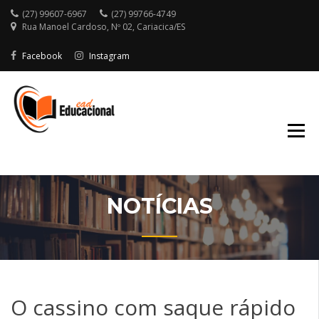
Skip
(27) 99607-6967
(27) 99766-4749
to
Rua Manoel Cardoso, Nº 02, Cariacica/ES
content
Facebook
Instagram
EDUCAÇÃO A
DISTÂNCIA – EAD
EDUCACIONAL
NOTÍCIAS
O cassino com saque rápido