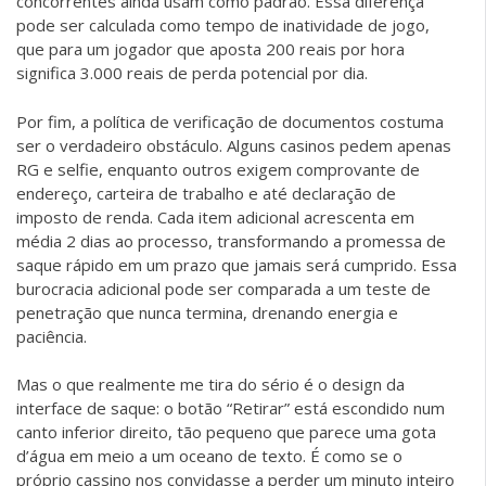
concorrentes ainda usam como padrão. Essa diferença
pode ser calculada como tempo de inatividade de jogo,
que para um jogador que aposta 200 reais por hora
significa 3.000 reais de perda potencial por dia.
Por fim, a política de verificação de documentos costuma
ser o verdadeiro obstáculo. Alguns casinos pedem apenas
RG e selfie, enquanto outros exigem comprovante de
endereço, carteira de trabalho e até declaração de
imposto de renda. Cada item adicional acrescenta em
média 2 dias ao processo, transformando a promessa de
saque rápido em um prazo que jamais será cumprido. Essa
burocracia adicional pode ser comparada a um teste de
penetração que nunca termina, drenando energia e
paciência.
Mas o que realmente me tira do sério é o design da
interface de saque: o botão “Retirar” está escondido num
canto inferior direito, tão pequeno que parece uma gota
d’água em meio a um oceano de texto. É como se o
próprio cassino nos convidasse a perder um minuto inteiro