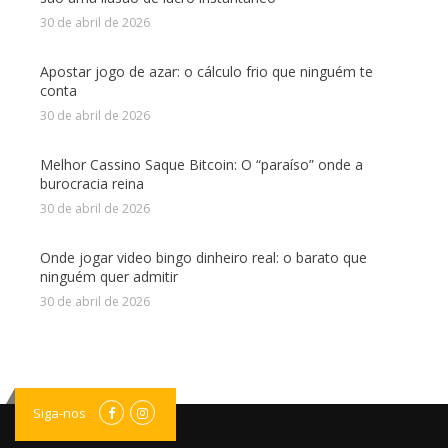
30 de abril de 2026
Apostar jogo de azar: o cálculo frio que ninguém te
conta
30 de abril de 2026
Melhor Cassino Saque Bitcoin: O “paraíso” onde a
burocracia reina
30 de abril de 2026
Onde jogar video bingo dinheiro real: o barato que
ninguém quer admitir
30 de abril de 2026
Siga-nos