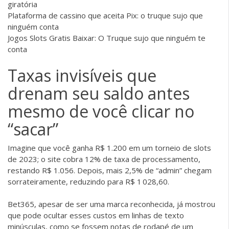
giratória
Plataforma de cassino que aceita Pix: o truque sujo que
ninguém conta
Jogos Slots Gratis Baixar: O Truque sujo que ninguém te
conta
Taxas invisíveis que
drenam seu saldo antes
mesmo de você clicar no
“sacar”
Imagine que você ganha R$ 1.200 em um torneio de slots
de 2023; o site cobra 12% de taxa de processamento,
restando R$ 1.056. Depois, mais 2,5% de “admin” chegam
sorrateiramente, reduzindo para R$ 1 028,60.
Bet365, apesar de ser uma marca reconhecida, já mostrou
que pode ocultar esses custos em linhas de texto
minúsculas, como se fossem notas de rodapé de um