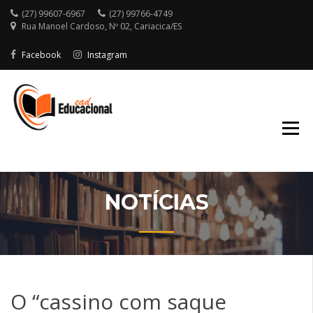
Skip
(27) 99607-6967
(27) 99766-4749
to
Rua Manoel Cardoso, Nº 02, Cariacica/ES
content
Facebook
Instagram
EDUCAÇÃO A
DISTÂNCIA – EAD
EDUCACIONAL
NOTÍCIAS
O “cassino com saque