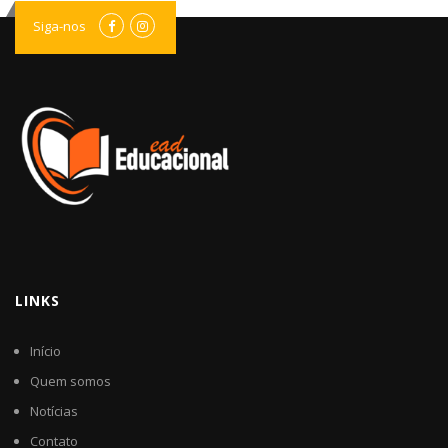
Siga-nos
LINKS
Início
Quem somos
Notícias
Contato