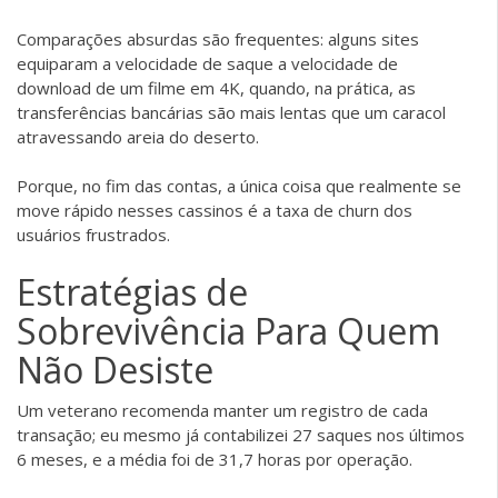
Comparações absurdas são frequentes: alguns sites
equiparam a velocidade de saque a velocidade de
download de um filme em 4K, quando, na prática, as
transferências bancárias são mais lentas que um caracol
atravessando areia do deserto.
Porque, no fim das contas, a única coisa que realmente se
move rápido nesses cassinos é a taxa de churn dos
usuários frustrados.
Estratégias de
Sobrevivência Para Quem
Não Desiste
Um veterano recomenda manter um registro de cada
transação; eu mesmo já contabilizei 27 saques nos últimos
6 meses, e a média foi de 31,7 horas por operação.