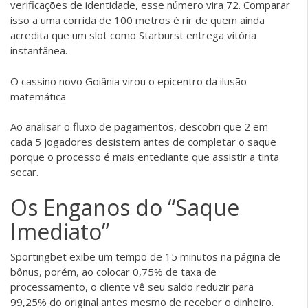
verificações de identidade, esse número vira 72. Comparar
isso a uma corrida de 100 metros é rir de quem ainda
acredita que um slot como Starburst entrega vitória
instantânea.
O cassino novo Goiânia virou o epicentro da ilusão
matemática
Ao analisar o fluxo de pagamentos, descobri que 2 em
cada 5 jogadores desistem antes de completar o saque
porque o processo é mais entediante que assistir a tinta
secar.
Os Enganos do “Saque
Imediato”
Sportingbet exibe um tempo de 15 minutos na página de
bônus, porém, ao colocar 0,75% de taxa de
processamento, o cliente vê seu saldo reduzir para
99,25% do original antes mesmo de receber o dinheiro.