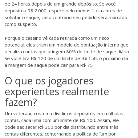
de 24 horas depois de um grande depósito. Se você
depositou R$ 2.000, espere pelo menos 1 dia antes de
solicitar o saque, caso contrário seu pedido será marcado
como suspeito.
Porque o cassino vê cada retirada como um risco
potencial, eles criam um modelo de pontuação interno que
penaliza contas que atingem 80% do limite de saque diário.
Se você tira R$ 120 de um limite de R$ 150, o próximo dia
a margem de saque pode cair para R$ 75.
O que os jogadores
experientes realmente
fazem?
Um veterano costuma dividir os depósitos em múltiplas
contas, cada uma com um limite de R$ 100. Assim, ele
pode sac sacar R$ 300 por dia distribuindo entre três
contas diferentes, contornando a política de “um por