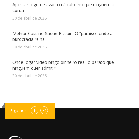
Apostar jogo de azar: o cálculo frio que ninguém te
conta
30 de abril de 2026
Melhor Cassino Saque Bitcoin: O “paraíso” onde a
burocracia reina
30 de abril de 2026
Onde jogar video bingo dinheiro real: o barato que
ninguém quer admitir
30 de abril de 2026
Siga-nos