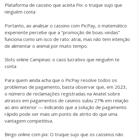
Plataforma de cassino que aceita Pix: o truque sujo que
ninguém conta
Portanto, ao analisar o cassino com PicPay, o matemático
experiente percebe que a “promoção de boas-vindas”
funciona como um isco de rato: atrai, mas não tem intenção
de alimentar o animal por muito tempo.
Slots online Campinas: o caos lucrativo que ninguém te
conta
Para quem ainda acha que o PicPay resolve todos os
problemas de pagamento, basta observar que, em 2023,
o número de reclamações registradas na Anatel sobre
atrasos em pagamentos de casinos subiu 27% em relação
ao ano anterior — indicando que a solução de pagamento
rápido pode ser mais um ponto de atrito do que uma
vantagem competitiva.
Bingo online com pix: O truque sujo que os cassinos não