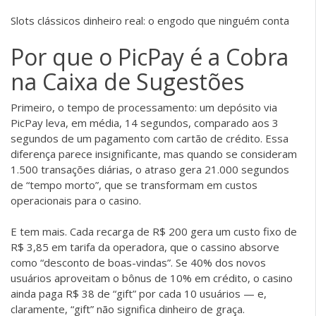
Slots clássicos dinheiro real: o engodo que ninguém conta
Por que o PicPay é a Cobra
na Caixa de Sugestões
Primeiro, o tempo de processamento: um depósito via
PicPay leva, em média, 14 segundos, comparado aos 3
segundos de um pagamento com cartão de crédito. Essa
diferença parece insignificante, mas quando se consideram
1.500 transações diárias, o atraso gera 21.000 segundos
de “tempo morto”, que se transformam em custos
operacionais para o casino.
E tem mais. Cada recarga de R$ 200 gera um custo fixo de
R$ 3,85 em tarifa da operadora, que o cassino absorve
como “desconto de boas-vindas”. Se 40% dos novos
usuários aproveitam o bônus de 10% em crédito, o casino
ainda paga R$ 38 de “gift” por cada 10 usuários — e,
claramente, “gift” não significa dinheiro de graça.