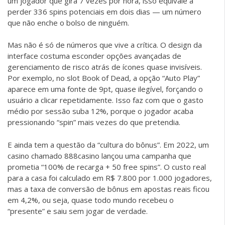
um jogador que gira 7 vezes por hora, isso equivale a
perder 336 spins potenciais em dois dias — um número
que não enche o bolso de ninguém.
Mas não é só de números que vive a crítica. O design da
interface costuma esconder opções avançadas de
gerenciamento de risco atrás de ícones quase invisíveis.
Por exemplo, no slot Book of Dead, a opção “Auto Play”
aparece em uma fonte de 9pt, quase ilegível, forçando o
usuário a clicar repetidamente. Isso faz com que o gasto
médio por sessão suba 12%, porque o jogador acaba
pressionando “spin” mais vezes do que pretendia.
E ainda tem a questão da “cultura do bônus”. Em 2022, um
casino chamado 888casino lançou uma campanha que
prometia “100% de recarga + 50 free spins”. O custo real
para a casa foi calculado em R$ 7.800 por 1.000 jogadores,
mas a taxa de conversão de bônus em apostas reais ficou
em 4,2%, ou seja, quase todo mundo recebeu o
“presente” e saiu sem jogar de verdade.