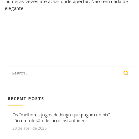
inúmeras vezes até achar onde apertar. Não tem nada de
elegante.
RECENT POSTS
Os “melhores jogos de bingo que pagam no pix”
são uma ilusão de lucro instantâneo
30 de abril de 2026