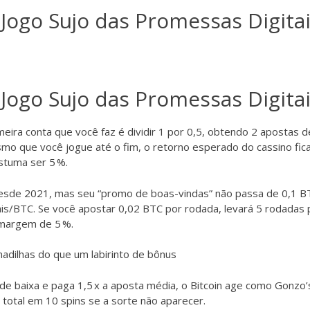
 Jogo Sujo das Promessas Digita
 Jogo Sujo das Promessas Digita
meira conta que você faz é dividir 1 por 0,5, obtendo 2 apostas d
smo que você jogue até o fim, o retorno esperado do cassino fic
stuma ser 5 %.
 desde 2021, mas seu “promo de boas-vindas” não passa de 0,1 B
eais/BTC. Se você apostar 0,02 BTC por rodada, levará 5 rodadas 
 margem de 5 %.
adilhas do que um labirinto de bônus
ade baixa e paga 1,5 x a aposta média, o Bitcoin age como Gonzo’
a total em 10 spins se a sorte não aparecer.