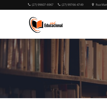
Skip
(27) 99607-6967
(27) 99766-4749
Rua Mano
to
content
EDUCAÇÃO A
DISTÂNCIA –
EAD
EDUCACIONA