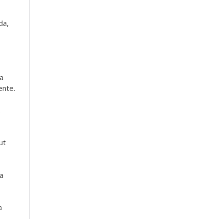
da,
a
ente.
:
ut
a
a