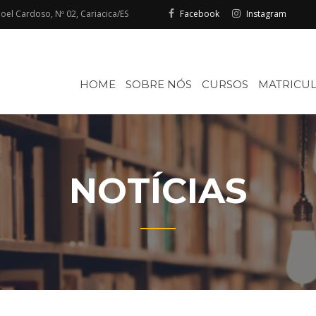
el Cardoso, Nº 02, Cariacica/ES
Facebook
Instagram
HOME
SOBRE NÓS
CURSOS
MATRICUL
L
NOTÍCIAS