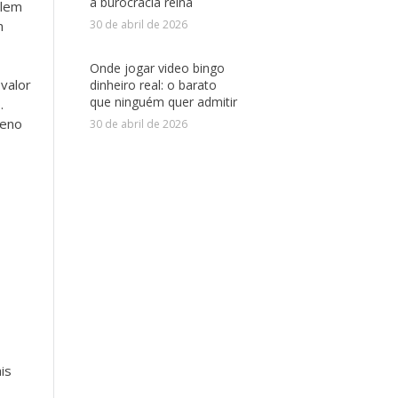
a burocracia reina
alem
30 de abril de 2026
m
Onde jogar video bingo
valor
dinheiro real: o barato
que ninguém quer admitir
.
ueno
30 de abril de 2026
is