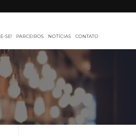
E-SE!
PARCEIROS
NOTÍCIAS
CONTATO