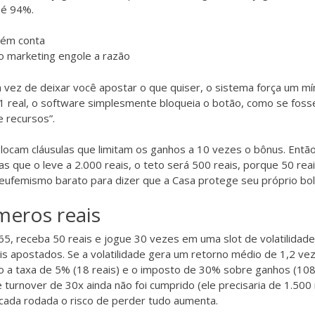
 é 94%.
guém conta
 o marketing engole a razão
 vez de deixar você apostar o que quiser, o sistema força um m
 1 real, o software simplesmente bloqueia o botão, como se fos
 recursos”.
olocam cláusulas que limitam os ganhos a 10 vezes o bônus. Então
 que o leve a 2.000 reais, o teto será 500 reais, porque 50 reai
m eufemismo barato para dizer que a Casa protege seu próprio bol
eros reais
5, receba 50 reais e jogue 30 vezes em uma slot de volatilidade 
ais apostados. Se a volatilidade gera um retorno médio de 1,2 ve
do a taxa de 5% (18 reais) e o imposto de 30% sobre ganhos (10
de turnover de 30x ainda não foi cumprido (ele precisaria de 1.500 
 cada rodada o risco de perder tudo aumenta.