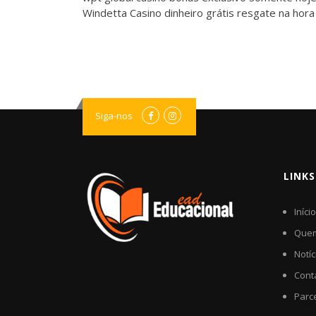
Windetta Casino dinheiro grátis resgate na hor
Siga-nos
LINKS
Início
Que
Notíc
Cont
Parc