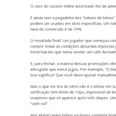
O caos do cassino online autorizado Rio de Jan
E ainda tem a pegadinha dos “tokens de bônus”.
podem ser usados em slots específicas. Um toke
taxa de conversão é de 70%.
O resultado final? Um jogador que começou co
cumprir todas as condições absurdas impostas 
motel barato que tenta vender um café da manh
E, para fechar, a maioria dessas promoções vê
advogado que nunca jogou. Por exemplo, “O bô
isso significa? Que você deve ajustar manualme
Mas o que me tira do sério não é o bônus em si,
verificação tem fonte de 10px, impossível de 
suspenso que só aparece após três cliques. Um
“cash out”.
wpt global casino bônus exclusivo somente hoj