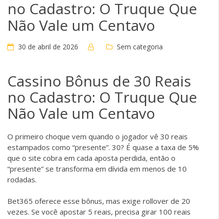
no Cadastro: O Truque Que
Não Vale um Centavo
30 de abril de 2026
Sem categoria
Cassino Bônus de 30 Reais
no Cadastro: O Truque Que
Não Vale um Centavo
O primeiro choque vem quando o jogador vê 30 reais
estampados como “presente”. 30? É quase a taxa de 5%
que o site cobra em cada aposta perdida, então o
“presente” se transforma em dívida em menos de 10
rodadas.
Bet365 oferece esse bônus, mas exige rollover de 20
vezes. Se você apostar 5 reais, precisa girar 100 reais