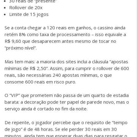
30 reais de “presente”
Rollover de 20x
Limite de 15 jogos
Se a conta chegar a 120 reais em ganhos, o cassino ainda
retém 8% como taxa de processamento – isso equivale a
R$ 9,60 que desaparecem antes mesmo de tocar no
“próximo nível”.
Mas tem mais: a maioria dos sites inclui a cláusula “apostas
mínimas de R$ 2,50”. Assim, para cumprir o rollover de 600
reais, são necessárias 240 apostas mínimas, o que
consome 600 reais em risco puro.
O “VIP” que prometem não passa de um quarto de estadia
barata: a decoração pode ter papel de parede novo, mas o
serviço ainda é cortado no fim da noite.
De repente, o jogador percebe que o requisito de “tempo
de jogo” é de 48 horas. Se ele perder 30 reais em 30
minutos, ainda tem que esperar duas dias para resgatar o