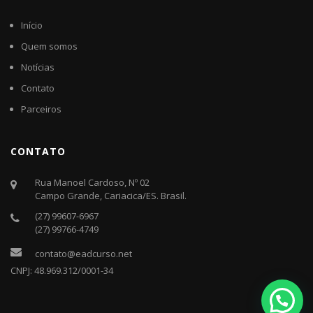
Início
Quem somos
Notícias
Contato
Parceiros
CONTATO
Rua Manoel Cardoso, Nº 02
Campo Grande, Cariacica/ES. Brasil.
(27) 99607-6967
(27) 99766-4749
contato@eadcurso.net
CNPJ: 48.969.312/0001-34