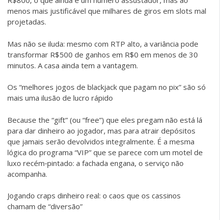
R$800, o que ainda é um número assustador, mas ao
menos mais justificável que milhares de giros em slots mal
projetadas.
Mas não se iluda: mesmo com RTP alto, a variância pode
transformar R$500 de ganhos em R$0 em menos de 30
minutos. A casa ainda tem a vantagem.
Os “melhores jogos de blackjack que pagam no pix” são só
mais uma ilusão de lucro rápido
Because the “gift” (ou “free”) que eles pregam não está lá
para dar dinheiro ao jogador, mas para atrair depósitos
que jamais serão devolvidos integralmente. É a mesma
lógica do programa “VIP” que se parece com um motel de
luxo recém‑pintado: a fachada engana, o serviço não
acompanha.
Jogando craps dinheiro real: o caos que os cassinos
chamam de “diversão”