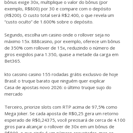
bônus exige 30x, multiplique o valor do bônus (por
exemplo, R$800) por 30 e compare com o depósito
(R$200). O custo total será R$2.400, o que revela um
“custo oculto” de 1.600% sobre o depósito.
Segundo, escolha um casino onde o rollover seja no
máximo 15x. 888casino, por exemplo, oferece um bônus
de 350% com rollover de 15x, reduzindo o número de
giros exigidos para 1.350, quase a metade da carga em
Bet365.
kto cassino casino 155 rodadas grátis exclusivo de hoje
Brasil: o truque barato que ninguém quer explicar
Casa de apostas novo 2026: o último truque sujo do
mercado
Terceiro, priorize slots com RTP acima de 97,5% como
Mega Joker. Se cada aposta de R$0,25 gera um retorno
esperado de R$0,24375, você precisará de cerca de 4.100
giros para alcançar o rollover de 30x em um bônus de