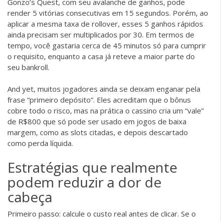
Gonzo’s Quest, com seu avalanche de ganhos, pode
render 5 vitórias consecutivas em 15 segundos. Porém, ao
aplicar a mesma taxa de rollover, esses 5 ganhos rápidos
ainda precisam ser multiplicados por 30. Em termos de
tempo, você gastaria cerca de 45 minutos só para cumprir
o requisito, enquanto a casa já reteve a maior parte do
seu bankroll.
And yet, muitos jogadores ainda se deixam enganar pela
frase “primeiro depósito”. Eles acreditam que o bônus
cobre todo o risco, mas na prática o cassino cria um “vale”
de R$800 que só pode ser usado em jogos de baixa
margem, como as slots citadas, e depois descartado
como perda líquida.
Estratégias que realmente
podem reduzir a dor de
cabeça
Primeiro passo: calcule o custo real antes de clicar. Se o