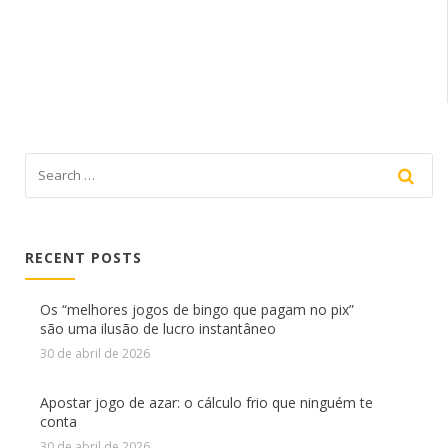
RECENT POSTS
Os “melhores jogos de bingo que pagam no pix”
são uma ilusão de lucro instantâneo
30 de abril de 2026
Apostar jogo de azar: o cálculo frio que ninguém te
conta
30 de abril de 2026