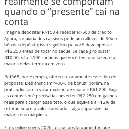
realmente se comportam
quando o “presente” cai na
conta
Imagine depositar R$150 e receber R$600 de crédito.
Agora, a maioria dos cassinos pede um rollover de 30x o
bônus + depósito; isso significa que você deve apostar
R$2.250 antes de tocar no saque. Se cada giro custar
R$0,50, são 4.500 rodadas que você tem que fazer, e a
maioria delas termina em zero.
Bet365, por exemplo, oferece exatamente esse tipo de
proposta. Eles anunciam “400% de bônus” porém, na
prática, limitam o valor máximo de saque a R$1.200. Faça
as contas: você precisaria converter R$2.250 em ganhos
reais para alcançar esse teto, o que equivale a 112% de
retorno sobre o valor apostado – algo impossível na
maioria das máquinas.
Slots online novos 2026: o caos dos lançamentos que