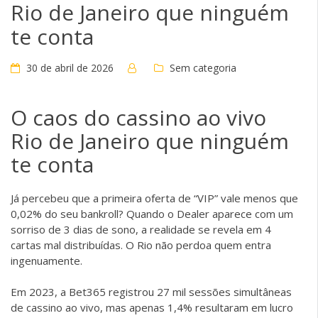
Rio de Janeiro que ninguém
te conta
30 de abril de 2026
Sem categoria
O caos do cassino ao vivo
Rio de Janeiro que ninguém
te conta
Já percebeu que a primeira oferta de “VIP” vale menos que
0,02% do seu bankroll? Quando o Dealer aparece com um
sorriso de 3 dias de sono, a realidade se revela em 4
cartas mal distribuídas. O Rio não perdoa quem entra
ingenuamente.
Em 2023, a Bet365 registrou 27 mil sessões simultâneas
de cassino ao vivo, mas apenas 1,4% resultaram em lucro