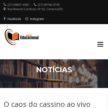
Skip
(27) 99607-6967
(27) 99766-4749
to
Rua Manoel Cardoso, Nº 02, Cariacica/ES
content
Facebook
Instagram
EDUCAÇÃO A
DISTÂNCIA – EAD
EDUCACIONAL
NOTÍCIAS
O caos do cassino ao vivo