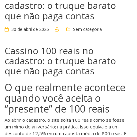
cadastro: o truque barato
que não paga contas
30 de abril de 2026
Sem categoria
Cassino 100 reais no
cadastro: o truque barato
que não paga contas
O que realmente acontece
quando você aceita o
“presente” de 100 reais
Ao abrir o cadastro, o site solta 100 reais como se fosse
um mimo de aniversário; na prática, isso equivale a um
desconto de 12,5% em uma aposta média de 800 reais. E