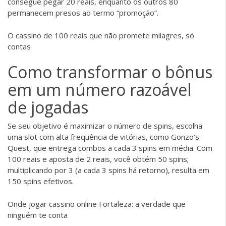
consegue pegar 20 reais, enquanto os outros 80
permanecem presos ao termo “promoção”.
O cassino de 100 reais que não promete milagres, só
contas
Como transformar o bônus
em um número razoável
de jogadas
Se seu objetivo é maximizar o número de spins, escolha
uma slot com alta frequência de vitórias, como Gonzo’s
Quest, que entrega combos a cada 3 spins em média. Com
100 reais e aposta de 2 reais, você obtém 50 spins;
multiplicando por 3 (a cada 3 spins há retorno), resulta em
150 spins efetivos.
Onde jogar cassino online Fortaleza: a verdade que
ninguém te conta