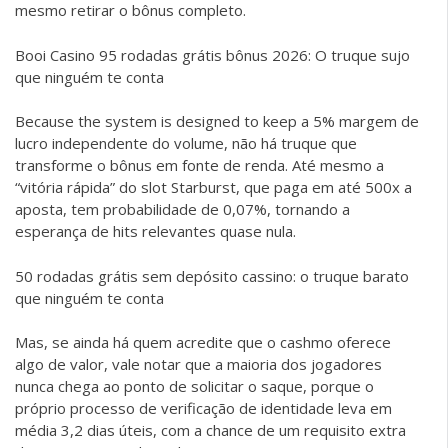
mesmo retirar o bônus completo.
Booi Casino 95 rodadas grátis bônus 2026: O truque sujo
que ninguém te conta
Because the system is designed to keep a 5% margem de
lucro independente do volume, não há truque que
transforme o bônus em fonte de renda. Até mesmo a
“vitória rápida” do slot Starburst, que paga em até 500x a
aposta, tem probabilidade de 0,07%, tornando a
esperança de hits relevantes quase nula.
50 rodadas grátis sem depósito cassino: o truque barato
que ninguém te conta
Mas, se ainda há quem acredite que o cashmo oferece
algo de valor, vale notar que a maioria dos jogadores
nunca chega ao ponto de solicitar o saque, porque o
próprio processo de verificação de identidade leva em
média 3,2 dias úteis, com a chance de um requisito extra