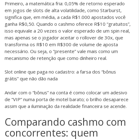
Primeiro, a matemática fria: 0,05% de retorno esperado
em jogos de slots de alta volatilidade, como Starburst,
significa que, em média, a cada R$1.000 apostados você
ganha R$0,50. Quando o cashmo oferece R$10 “gratuitos”,
isso equivale a 20 vezes o valor esperado de um spin real,
mas apenas se o jogador aceitar o rollover de 30x, que
transforma os R$10 em R$300 de volume de aposta
necessário. Ou seja, o “presente” vale mais como um
mecanismo de retenção que como dinheiro real.
Slot online que paga no cadastro: a farsa dos “bônus
grátis” que não dão nada
Andar com o “bônus” na conta é como colocar um adesivo
de “VIP” numa porta de motel barato; o brilho desaparece
assim que a iluminação da realidade financeira se acende.
Comparando cashmo com
concorrentes: quem