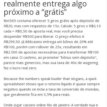
realmente entrega algo
próximo a “grátis”
Bet365 costuma oferecer 5 giros grátis após depósito de
R$20, mas com requisitos de 15x. Calcule: 5 giros x R$0,10
cada = R$0,50 de aposta real, mas você precisa
despender R$300 para liberar. O preço efetivo é
R$299,50. Já 888casino entrega um bônus de 20% até
R$100, porém com rollover de 25x, resultando em
R$2.500 de apostas necessárias para transformar R$100
em caixa. O cashmo, ao prometer “bônus sem depósito”,
parece mais generoso, mas sua taxa de 40x de wagering
faz o lucro real zero.
Because the numbers speak louder than slogans, a quick
spreadsheet shows que o retorno líquido é quase sempre
negativo quando se inclui a taxa de conversão de moedas,
que geralmente fica em 3,5% para reais.
Onde jogar cassino online Rio de Janeiro: A verdade nua e