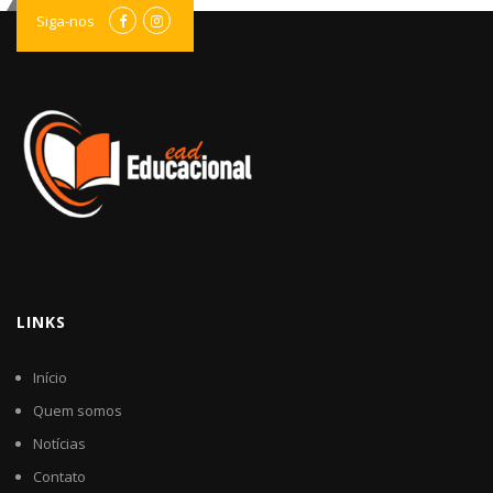
Siga-nos
LINKS
Início
Quem somos
Notícias
Contato