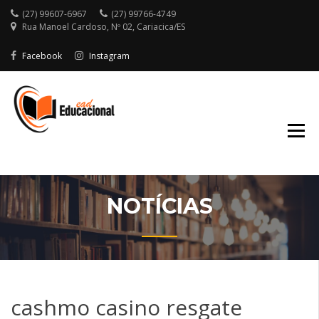
Skip
(27) 99607-6967
(27) 99766-4749
to
Rua Manoel Cardoso, Nº 02, Cariacica/ES
content
Facebook
Instagram
EDUCAÇÃO A
DISTÂNCIA – EAD
EDUCACIONAL
NOTÍCIAS
cashmo casino resgate