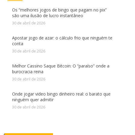
Os “melhores jogos de bingo que pagam no pix”
são uma ilusão de lucro instantâneo
30 de abril de 2026
Apostar jogo de azar: o cálculo frio que ninguém te
conta
30 de abril de 2026
Melhor Cassino Saque Bitcoin: O “paraíso” onde a
burocracia reina
30 de abril de 2026
Onde jogar video bingo dinheiro real: o barato que
ninguém quer admitir
30 de abril de 2026