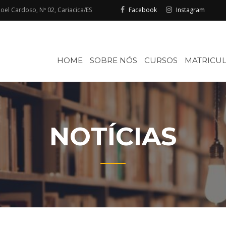
el Cardoso, Nº 02, Cariacica/ES
Facebook
Instagram
HOME
SOBRE NÓS
CURSOS
MATRICUL
L
NOTÍCIAS