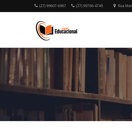
Skip
(27) 99607-6967
(27) 99766-4749
Rua Mano
to
content
EDUCAÇÃO A
DISTÂNCIA –
EAD
EDUCACIONA