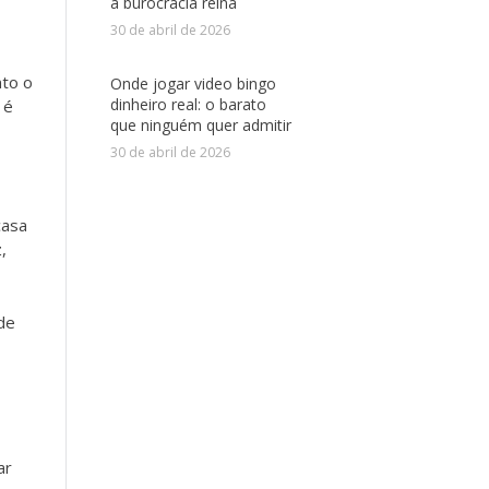
a burocracia reina
30 de abril de 2026
nto o
Onde jogar video bingo
dinheiro real: o barato
 é
que ninguém quer admitir
30 de abril de 2026
casa
,
de
ar