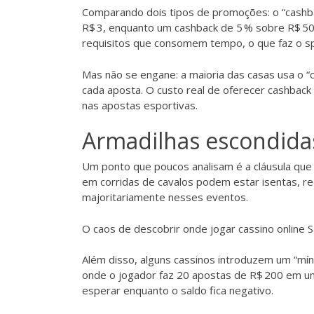
Comparando dois tipos de promoções: o “cashba
R$ 3, enquanto um cashback de 5 % sobre R$ 50
requisitos que consomem tempo, o que faz o spi
Mas não se engane: a maioria das casas usa o “
cada aposta. O custo real de oferecer cashback
nas apostas esportivas.
Armadilhas escondida
Um ponto que poucos analisam é a cláusula que 
em corridas de cavalos podem estar isentas, r
majoritariamente nesses eventos.
O caos de descobrir onde jogar cassino online 
Além disso, alguns cassinos introduzem um “mín
onde o jogador faz 20 apostas de R$ 200 em um 
esperar enquanto o saldo fica negativo.