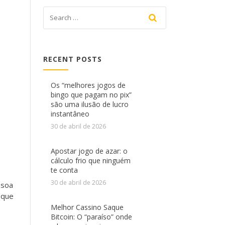
RECENT POSTS
Os “melhores jogos de
bingo que pagam no pix”
são uma ilusão de lucro
instantâneo
30 de abril de 2026
Apostar jogo de azar: o
cálculo frio que ninguém
te conta
30 de abril de 2026
 soa
 que
Melhor Cassino Saque
Bitcoin: O “paraíso” onde