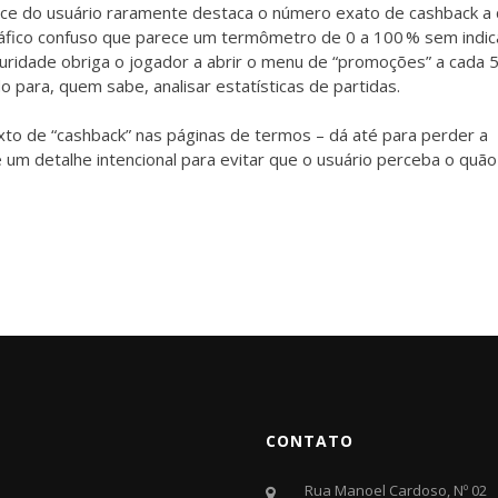
erface do usuário raramente destaca o número exato de cashback a
ráfico confuso que parece um termômetro de 0 a 100 % sem indic
uridade obriga o jogador a abrir o menu de “promoções” a cada 
para, quem sabe, analisar estatísticas de partidas.
exto de “cashback” nas páginas de termos – dá até para perder a
um detalhe intencional para evitar que o usuário perceba o quão
CONTATO
Rua Manoel Cardoso, Nº 02