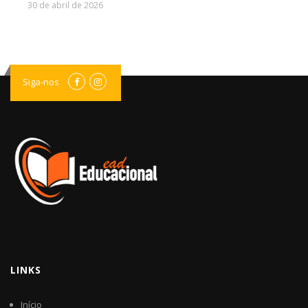
30 de abril de 2026
Siga-nos
LINKS
Início