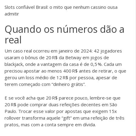
Slots confiável Brasil: o mito que nenhum cassino ousa
admitir
Quando os números dão a
real
Um caso real ocorreu em janeiro de 2024: 42 jogadores
usaram o bônus de 20 R$ da Betway em jogos de
blackjack, onde a vantagem da casa é de 0,5 %. Cada um
precisou apostar ao menos 400 R$ antes de retirar, o que
gerou um loss médio de 12 R$ por pessoa, apesar de
terem começado com “dinheiro grátis”.
E se você acha que 20 R$ parece pouco, lembre‑se que
20 R$ pode comprar duas refeições decentes em São
Paulo. Trocar esse valor por apostas que exigem 15x
rollover transforma aquele “gift” em uma refeição de três
pratos, mas com a conta sempre em dívida.