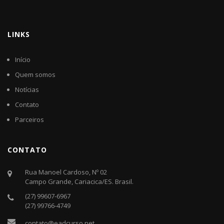
LINKS
Início
Quem somos
Notícias
Contato
Parceiros
CONTATO
Rua Manoel Cardoso, Nº 02
Campo Grande, Cariacica/ES. Brasil.
(27) 99607-6967
(27) 99766-4749
contato@eadcurso.net