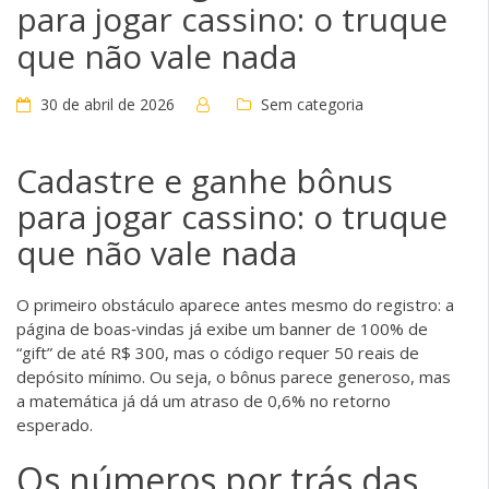
para jogar cassino: o truque
que não vale nada
30 de abril de 2026
Sem categoria
Cadastre e ganhe bônus
para jogar cassino: o truque
que não vale nada
O primeiro obstáculo aparece antes mesmo do registro: a
página de boas‑vindas já exibe um banner de 100% de
“gift” de até R$ 300, mas o código requer 50 reais de
depósito mínimo. Ou seja, o bônus parece generoso, mas
a matemática já dá um atraso de 0,6% no retorno
esperado.
Os números por trás das