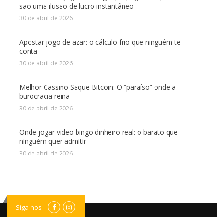
são uma ilusão de lucro instantâneo
30 de abril de 2026
Apostar jogo de azar: o cálculo frio que ninguém te
conta
30 de abril de 2026
Melhor Cassino Saque Bitcoin: O “paraíso” onde a
burocracia reina
30 de abril de 2026
Onde jogar video bingo dinheiro real: o barato que
ninguém quer admitir
30 de abril de 2026
Siga-nos