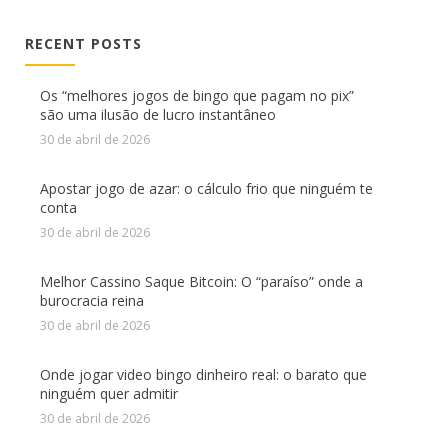
RECENT POSTS
Os “melhores jogos de bingo que pagam no pix”
são uma ilusão de lucro instantâneo
30 de abril de 2026
Apostar jogo de azar: o cálculo frio que ninguém te
conta
30 de abril de 2026
Melhor Cassino Saque Bitcoin: O “paraíso” onde a
burocracia reina
30 de abril de 2026
Onde jogar video bingo dinheiro real: o barato que
ninguém quer admitir
30 de abril de 2026