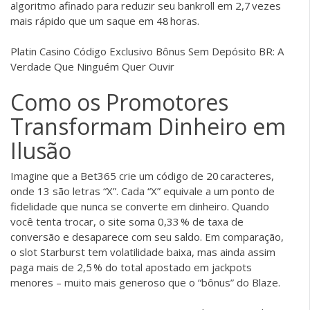
algoritmo afinado para reduzir seu bankroll em 2,7 vezes
mais rápido que um saque em 48 horas.
Platin Casino Código Exclusivo Bônus Sem Depósito BR: A
Verdade Que Ninguém Quer Ouvir
Como os Promotores
Transformam Dinheiro em
Ilusão
Imagine que a Bet365 crie um código de 20 caracteres,
onde 13 são letras “X”. Cada “X” equivale a um ponto de
fidelidade que nunca se converte em dinheiro. Quando
você tenta trocar, o site soma 0,33 % de taxa de
conversão e desaparece com seu saldo. Em comparação,
o slot Starburst tem volatilidade baixa, mas ainda assim
paga mais de 2,5 % do total apostado em jackpots
menores – muito mais generoso que o “bônus” do Blaze.