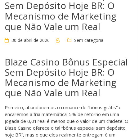
Sem Depósito Hoje BR: O
Mecanismo de Marketing
que Não Vale um Real
30 de abril de 2026
Sem categoria
Blaze Casino Bônus Especial
Sem Depósito Hoje BR: O
Mecanismo de Marketing
que Não Vale um Real
Primeiro, abandonemos o romance de “bônus grátis” e
encaremos a fria matemática: 5 % de retorno em uma
jogada de 0,01 real é menos que o valor de um chiclete. O
Blaze Casino oferece o tal “bônus especial sem depósito
hoje BR”, mas o que eles realmente entregam é um