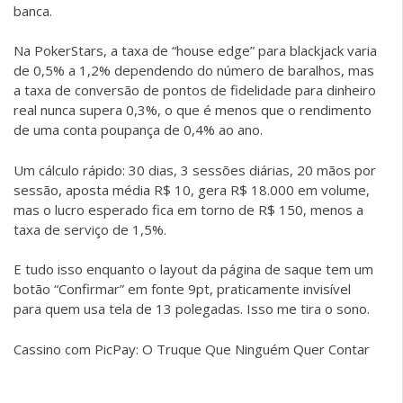
banca.
Na PokerStars, a taxa de “house edge” para blackjack varia
de 0,5% a 1,2% dependendo do número de baralhos, mas
a taxa de conversão de pontos de fidelidade para dinheiro
real nunca supera 0,3%, o que é menos que o rendimento
de uma conta poupança de 0,4% ao ano.
Um cálculo rápido: 30 dias, 3 sessões diárias, 20 mãos por
sessão, aposta média R$ 10, gera R$ 18.000 em volume,
mas o lucro esperado fica em torno de R$ 150, menos a
taxa de serviço de 1,5%.
E tudo isso enquanto o layout da página de saque tem um
botão “Confirmar” em fonte 9pt, praticamente invisível
para quem usa tela de 13 polegadas. Isso me tira o sono.
Cassino com PicPay: O Truque Que Ninguém Quer Contar