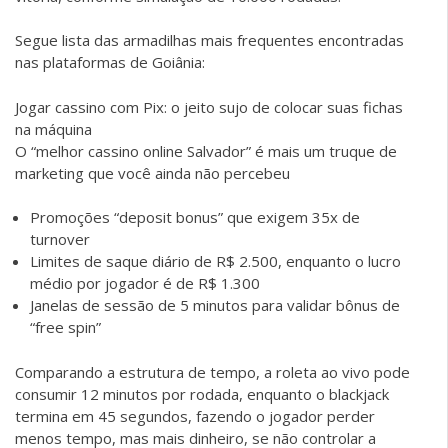
Segue lista das armadilhas mais frequentes encontradas
nas plataformas de Goiânia:
Jogar cassino com Pix: o jeito sujo de colocar suas fichas
na máquina
O “melhor cassino online Salvador” é mais um truque de
marketing que você ainda não percebeu
Promoções “deposit bonus” que exigem 35x de
turnover
Limites de saque diário de R$ 2.500, enquanto o lucro
médio por jogador é de R$ 1.300
Janelas de sessão de 5 minutos para validar bônus de
“free spin”
Comparando a estrutura de tempo, a roleta ao vivo pode
consumir 12 minutos por rodada, enquanto o blackjack
termina em 45 segundos, fazendo o jogador perder
menos tempo, mas mais dinheiro, se não controlar a