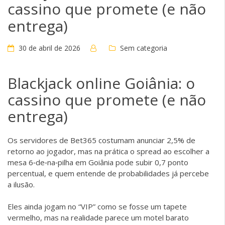
cassino que promete (e não
entrega)
30 de abril de 2026
Sem categoria
Blackjack online Goiânia: o
cassino que promete (e não
entrega)
Os servidores de Bet365 costumam anunciar 2,5% de
retorno ao jogador, mas na prática o spread ao escolher a
mesa 6‑de‑na‑pilha em Goiânia pode subir 0,7 ponto
percentual, e quem entende de probabilidades já percebe
a ilusão.
Eles ainda jogam no “VIP” como se fosse um tapete
vermelho, mas na realidade parece um motel barato