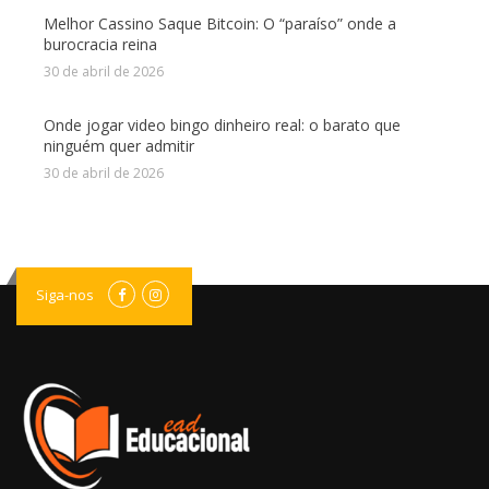
Melhor Cassino Saque Bitcoin: O “paraíso” onde a
burocracia reina
30 de abril de 2026
Onde jogar video bingo dinheiro real: o barato que
ninguém quer admitir
30 de abril de 2026
Siga-nos