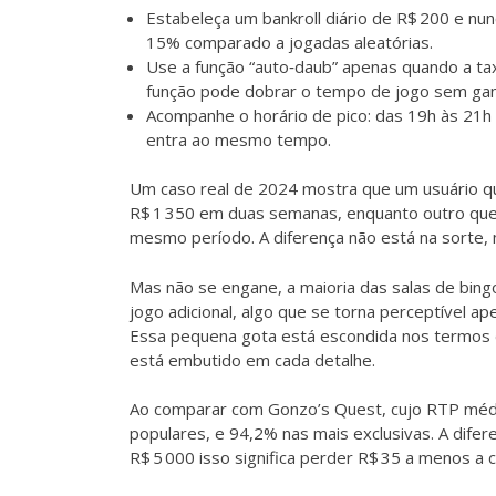
Estabeleça um bankroll diário de R$ 200 e nu
15% comparado a jogadas aleatórias.
Use a função “auto‑daub” apenas quando a tax
função pode dobrar o tempo de jogo sem ganh
Acompanhe o horário de pico: das 19h às 21h 
entra ao mesmo tempo.
Um caso real de 2024 mostra que um usuário q
R$ 1 350 em duas semanas, enquanto outro que a
mesmo período. A diferença não está na sorte,
Mas não se engane, a maioria das salas de bingo
jogo adicional, algo que se torna perceptível a
Essa pequena gota está escondida nos termos 
está embutido em cada detalhe.
Ao comparar com Gonzo’s Quest, cujo RTP médi
populares, e 94,2% nas mais exclusivas. A difer
R$ 5 000 isso significa perder R$ 35 a menos a 