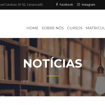
el Cardoso, Nº 02, Cariacica/ES
Facebook
Instagram
HOME
SOBRE NÓS
CURSOS
MATRICUL
L
NOTÍCIAS