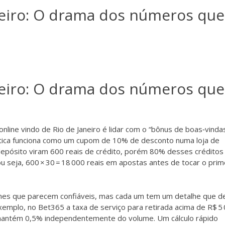
neiro: O drama dos números que
neiro: O drama dos números que
online vindo de Rio de Janeiro é lidar com o “bônus de boas‑vinda
tica funciona como um cupom de 10% de desconto numa loja de
e depósito viram 600 reais de crédito, porém 80% desses créditos
u seja, 600 × 30 = 18 000 reais em apostas antes de tocar o prim
omes que parecem confiáveis, mas cada um tem um detalhe que d
emplo, no Bet365 a taxa de serviço para retirada acima de R$ 5
mantém 0,5% independentemente do volume. Um cálculo rápido