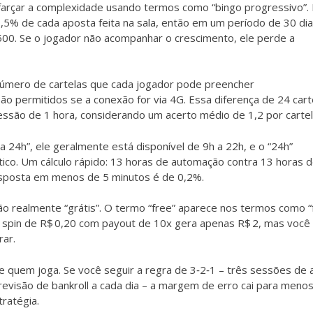
farçar a complexidade usando termos como “bingo progressivo”.
a 0,5% de cada aposta feita na sala, então em um período de 30 di
500. Se o jogador não acompanhar o crescimento, ele perde a
número de cartelas que cada jogador pode preencher
o permitidos se a conexão for via 4G. Essa diferença de 24 cart
ssão de 1 hora, considerando um acerto médio de 1,2 por cartel
a 24h”, ele geralmente está disponível de 9h a 22h, e o “24h”
ico. Um cálculo rápido: 13 horas de automação contra 13 horas 
esposta em menos de 5 minutos é de 0,2%.
são realmente “grátis”. O termo “free” aparece nos termos como “
m spin de R$ 0,20 com payout de 10x gera apenas R$ 2, mas você
rar.
de quem joga. Se você seguir a regra de 3‑2‑1 – três sessões de 
evisão de bankroll a cada dia – a margem de erro cai para meno
ratégia.