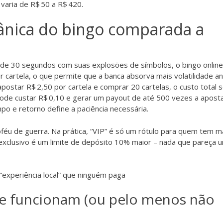
varia de R$ 50 a R$ 420.
nica do bingo comparada a
de 30 segundos com suas explosões de símbolos, o bingo online
 cartela, o que permite que a banca absorva mais volatilidade a
ostar R$ 2,50 por cartela e comprar 20 cartelas, o custo total 
pode custar R$ 0,10 e gerar um payout de até 500 vezes a aposta
o e retorno define a paciência necessária.
féu de guerra. Na prática, “VIP” é só um rótulo para quem tem m
exclusivo é um limite de depósito 10% maior – nada que pareça 
a “experiência local” que ninguém paga
te funcionam (ou pelo menos não