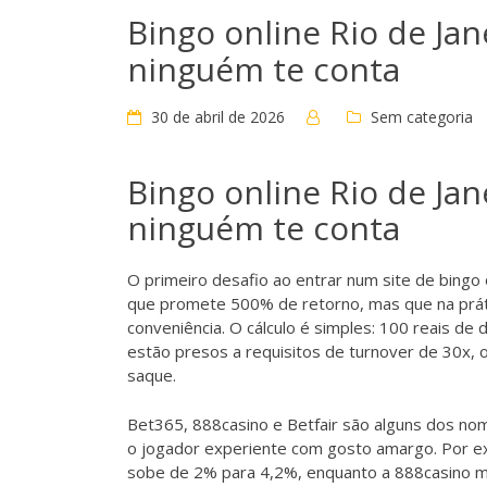
Bingo online Rio de Ja
ninguém te conta
30 de abril de 2026
Sem categoria
Bingo online Rio de Ja
ninguém te conta
O primeiro desafio ao entrar num site de bingo 
que promete 500% de retorno, mas que na prá
conveniência. O cálculo é simples: 100 reais d
estão presos a requisitos de turnover de 30x, o
saque.
Bet365, 888casino e Betfair são alguns dos n
o jogador experiente com gosto amargo. Por ex
sobe de 2% para 4,2%, enquanto a 888casino 