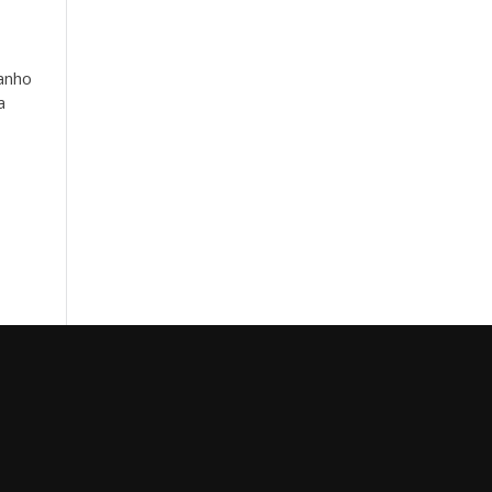
anho
a