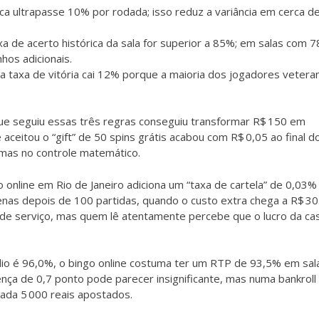
nca ultrapasse 10% por rodada; isso reduz a variância em cerca d
a de acerto histórica da sala for superior a 85%; em salas com 
os adicionais.
a taxa de vitória cai 12% porque a maioria dos jogadores vetera
ue seguiu essas três regras conseguiu transformar R$ 150 em
ceitou o “gift” de 50 spins grátis acabou com R$ 0,05 ao final d
 mas no controle matemático.
 online em Rio de Janeiro adiciona um “taxa de cartela” de 0,03%
penas depois de 100 partidas, quando o custo extra chega a R$ 30
de serviço, mas quem lê atentamente percebe que o lucro da ca
o é 96,0%, o bingo online costuma ter um RTP de 93,5% em sal
ença de 0,7 ponto pode parecer insignificante, mas numa bankroll
cada 5 000 reais apostados.