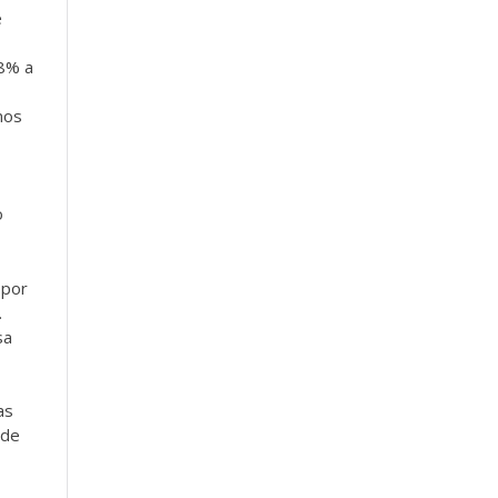
e
78% a
nos
o
 por
.
sa
as
 de