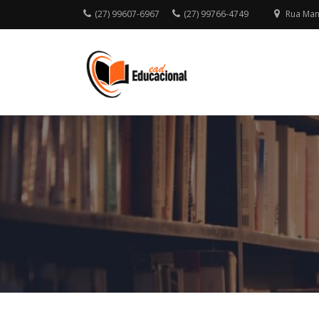
Skip
(27) 99607-6967
(27) 99766-4749
Rua Mano
to
content
EDUCAÇÃO A
DISTÂNCIA –
EAD
EDUCACIONA