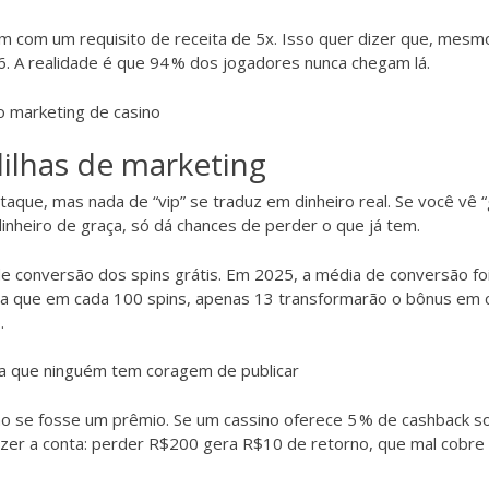
em com um requisito de receita de 5x. Isso quer dizer que, mesm
. A realidade é que 94 % dos jogadores nunca chegam lá.
o marketing de casino
ilhas de marketing
aque, mas nada de “vip” se traduz em dinheiro real. Se você vê “g
inheiro de graça, só dá chances de perder o que já tem.
e conversão dos spins grátis. Em 2025, a média de conversão fo
ifica que em cada 100 spins, apenas 13 transformarão o bônus em 
.
ua que ninguém tem coragem de publicar
omo se fosse um prêmio. Se um cassino oferece 5 % de cashback s
azer a conta: perder R$200 gera R$10 de retorno, que mal cobre