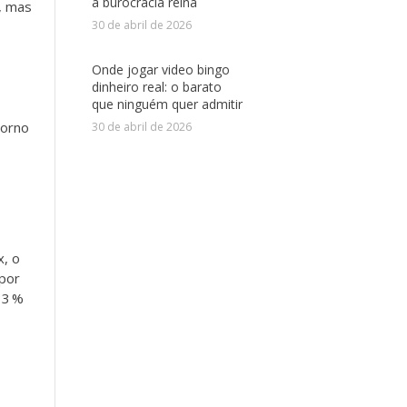
a burocracia reina
, mas
30 de abril de 2026
Onde jogar video bingo
dinheiro real: o barato
que ninguém quer admitir
torno
30 de abril de 2026
, o
 por
33 %