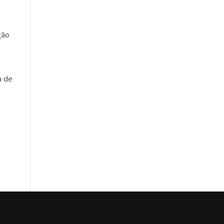
ção
a de