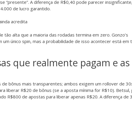
e “presente”. A diferença de R$0,40 pode parecer insignificante
.000 de lucro garantido.
ainda acredita
de tão alta que a maioria das rodadas termina em zero. Gonzo’s
 um único spin, mas a probabilidade de isso acontecer está em 
sas que realmente pagam e as
de bônus mais transparentes; ambos exigem um rollover de 30x
ra liberar R$20 de bônus (se a aposta mínima for R$10). Betsul,
ndo R$800 de apostas para liberar apenas R$20. A diferença de 