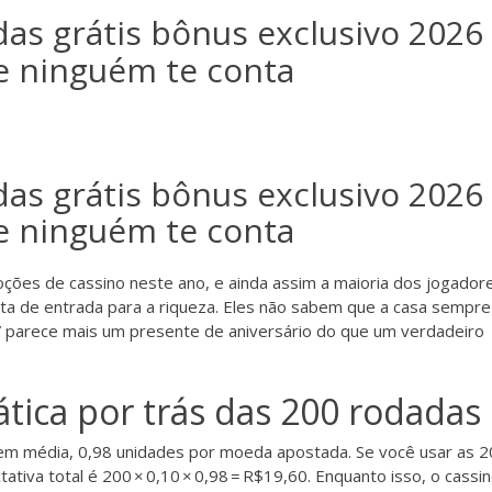
das grátis bônus exclusivo 2026
e ninguém te conta
das grátis bônus exclusivo 2026
e ninguém te conta
oções de cassino neste ano, e ainda assim a maioria dos jogador
rta de entrada para a riqueza. Eles não sabem que a casa sempr
 parece mais um presente de aniversário do que um verdadeiro
ica por trás das 200 rodadas
em média, 0,98 unidades por moeda apostada. Se você usar as 
iva total é 200 × 0,10 × 0,98 = R$19,60. Enquanto isso, o cassin