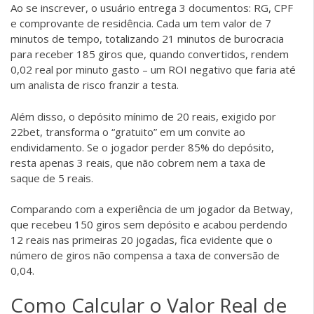
Ao se inscrever, o usuário entrega 3 documentos: RG, CPF
e comprovante de residência. Cada um tem valor de 7
minutos de tempo, totalizando 21 minutos de burocracia
para receber 185 giros que, quando convertidos, rendem
0,02 real por minuto gasto – um ROI negativo que faria até
um analista de risco franzir a testa.
Além disso, o depósito mínimo de 20 reais, exigido por
22bet, transforma o “gratuito” em um convite ao
endividamento. Se o jogador perder 85% do depósito,
resta apenas 3 reais, que não cobrem nem a taxa de
saque de 5 reais.
Comparando com a experiência de um jogador da Betway,
que recebeu 150 giros sem depósito e acabou perdendo
12 reais nas primeiras 20 jogadas, fica evidente que o
número de giros não compensa a taxa de conversão de
0,04.
Como Calcular o Valor Real de