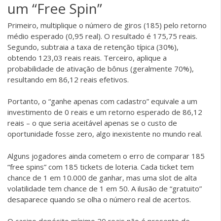
um “Free Spin”
Primeiro, multiplique o número de giros (185) pelo retorno
médio esperado (0,95 real). O resultado é 175,75 reais.
Segundo, subtraia a taxa de retenção típica (30%),
obtendo 123,03 reais reais. Terceiro, aplique a
probabilidade de ativação de bônus (geralmente 70%),
resultando em 86,12 reais efetivos.
Portanto, o “ganhe apenas com cadastro” equivale a um
investimento de 0 reais e um retorno esperado de 86,12
reais – o que seria aceitável apenas se o custo de
oportunidade fosse zero, algo inexistente no mundo real.
Alguns jogadores ainda cometem o erro de comparar 185
“free spins” com 185 tickets de loteria. Cada ticket tem
chance de 1 em 10.000 de ganhar, mas uma slot de alta
volatilidade tem chance de 1 em 50. A ilusão de “gratuito”
desaparece quando se olha o número real de acertos.