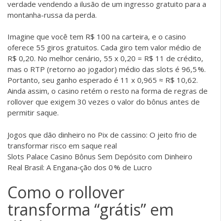
verdade vendendo a ilusão de um ingresso gratuito para a
montanha-russa da perda.
Imagine que você tem R$ 100 na carteira, e o casino
oferece 55 giros gratuitos. Cada giro tem valor médio de
R$ 0,20. No melhor cenário, 55 x 0,20 = R$ 11 de crédito,
mas o RTP (retorno ao jogador) médio das slots é 96,5 %.
Portanto, seu ganho esperado é 11 x 0,965 ≈ R$ 10,62.
Ainda assim, o casino retém o resto na forma de regras de
rollover que exigem 30 vezes o valor do bônus antes de
permitir saque.
Jogos que dão dinheiro no Pix de cassino: O jeito frio de
transformar risco em saque real
Slots Palace Casino Bônus Sem Depósito com Dinheiro
Real Brasil: A Engana‑ção dos 0 % de Lucro
Como o rollover
transforma “grátis” em