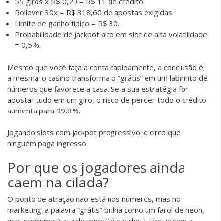
55 giros x R$ 0,20 = R$ 11 de crédito.
Rollover 30x = R$ 318,60 de apostas exigidas.
Limite de ganho típico = R$ 30.
Probabilidade de jackpot alto em slot de alta volatilidade
= 0,5 %.
Mesmo que você faça a conta rapidamente, a conclusão é
a mesma: o casino transforma o “grátis” em um labirinto de
números que favorece a casa. Se a sua estratégia for
apostar tudo em um giro, o risco de perder todo o crédito
aumenta para 99,8 %.
Jogando slots com jackpot progressivo: o circo que
ninguém paga ingresso
Por que os jogadores ainda
caem na cilada?
O ponto de atração não está nos números, mas no
marketing: a palavra “grátis” brilha como um farol de neon,
mas nenhuma “casa de jogos” é caridosa. Eles jogam a