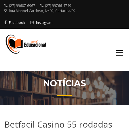
Skip
(27) 99607-6967
(27) 99766-4749
to
Rua Manoel Cardoso, Nº 02, Cariacica/ES
content
Facebook
Instagram
EDUCAÇÃO A
DISTÂNCIA – EAD
EDUCACIONAL
NOTÍCIAS
Betfacil Casino 55 rodadas