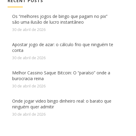
RECENT POSTS
Os “melhores jogos de bingo que pagam no pix”
são uma ilusão de lucro instantâneo
30 de abril de 2026
Apostar jogo de azar: o cálculo frio que ninguém te
conta
30 de abril de 2026
Melhor Cassino Saque Bitcoin: O “paraíso” onde a
burocracia reina
30 de abril de 2026
Onde jogar video bingo dinheiro real: o barato que
ninguém quer admitir
30 de abril de 2026