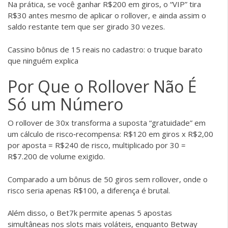
Na prática, se você ganhar R$200 em giros, o “VIP” tira
R$30 antes mesmo de aplicar o rollover, e ainda assim o
saldo restante tem que ser girado 30 vezes.
Cassino bônus de 15 reais no cadastro: o truque barato
que ninguém explica
Por Que o Rollover Não É
Só um Número
O rollover de 30x transforma a suposta “gratuidade” em
um cálculo de risco‑recompensa: R$120 em giros x R$2,00
por aposta = R$240 de risco, multiplicado por 30 =
R$7.200 de volume exigido.
Comparado a um bônus de 50 giros sem rollover, onde o
risco seria apenas R$100, a diferença é brutal.
Além disso, o Bet7k permite apenas 5 apostas
simultâneas nos slots mais voláteis, enquanto Betway