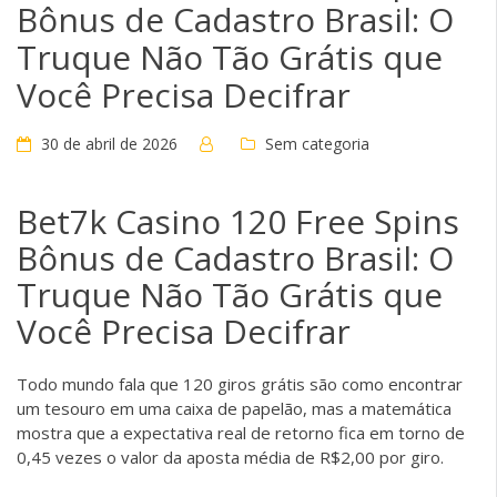
Bônus de Cadastro Brasil: O
Truque Não Tão Grátis que
Você Precisa Decifrar
30 de abril de 2026
Sem categoria
Bet7k Casino 120 Free Spins
Bônus de Cadastro Brasil: O
Truque Não Tão Grátis que
Você Precisa Decifrar
Todo mundo fala que 120 giros grátis são como encontrar
um tesouro em uma caixa de papelão, mas a matemática
mostra que a expectativa real de retorno fica em torno de
0,45 vezes o valor da aposta média de R$2,00 por giro.