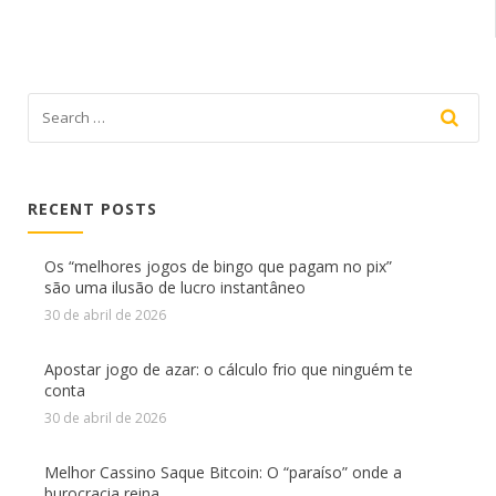
RECENT POSTS
Os “melhores jogos de bingo que pagam no pix”
são uma ilusão de lucro instantâneo
30 de abril de 2026
Apostar jogo de azar: o cálculo frio que ninguém te
conta
30 de abril de 2026
Melhor Cassino Saque Bitcoin: O “paraíso” onde a
burocracia reina