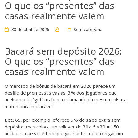
O que os “presentes” das
casas realmente valem
30 de abril de 2026
Sem categoria
Bacará sem depósito 2026:
O que os “presentes” das
casas realmente valem
O mercado de bônus de bacará em 2026 parece um
desfile de promessas vazias; 3 % dos jogadores que
aceitam o tal “gift” acabam reclamando da mesma coisa: a
matemática implacável.
Bet365, por exemplo, oferece 5 % de saldo extra sem
depósito, mas coloca um rollover de 30x. 5 × 30 = 150
unidades que você tem que girar antes de enxergar um