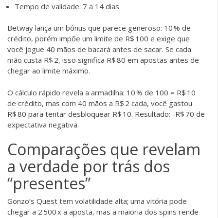
Tempo de validade: 7 a 14 dias
Betway lança um bônus que parece generoso: 10 % de
crédito, porém impõe um limite de R$ 100 e exige que
você jogue 40 mãos de bacará antes de sacar. Se cada
mão custa R$ 2, isso significa R$ 80 em apostas antes de
chegar ao limite máximo.
O cálculo rápido revela a armadilha: 10 % de 100 = R$ 10
de crédito, mas com 40 mãos a R$ 2 cada, você gastou
R$ 80 para tentar desbloquear R$ 10. Resultado: -R$ 70 de
expectativa negativa.
Comparações que revelam
a verdade por trás dos
“presentes”
Gonzo’s Quest tem volatilidade alta; uma vitória pode
chegar a 2 500 x a aposta, mas a maioria dos spins rende