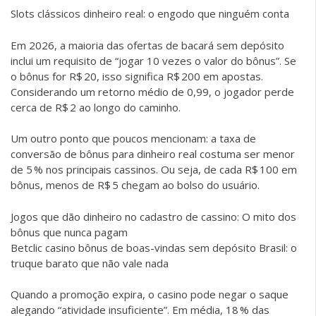
Slots clássicos dinheiro real: o engodo que ninguém conta
Em 2026, a maioria das ofertas de bacará sem depósito
inclui um requisito de “jogar 10 vezes o valor do bônus”. Se
o bônus for R$ 20, isso significa R$ 200 em apostas.
Considerando um retorno médio de 0,99, o jogador perde
cerca de R$ 2 ao longo do caminho.
Um outro ponto que poucos mencionam: a taxa de
conversão de bônus para dinheiro real costuma ser menor
de 5 % nos principais cassinos. Ou seja, de cada R$ 100 em
bônus, menos de R$ 5 chegam ao bolso do usuário.
Jogos que dão dinheiro no cadastro de cassino: O mito dos
bônus que nunca pagam
Betclic casino bônus de boas-vindas sem depósito Brasil: o
truque barato que não vale nada
Quando a promoção expira, o casino pode negar o saque
alegando “atividade insuficiente”. Em média, 18 % das