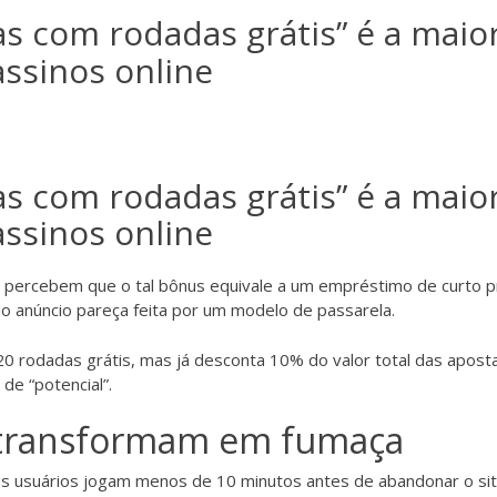
s com rodadas grátis” é a maio
assinos online
s com rodadas grátis” é a maio
assinos online
is percebem que o tal bônus equivale a um empréstimo de curto 
 anúncio pareça feita por um modelo de passarela.
20 rodadas grátis, mas já desconta 10% do valor total das apost
de “potencial”.
transformam em fumaça
s usuários jogam menos de 10 minutos antes de abandonar o sit