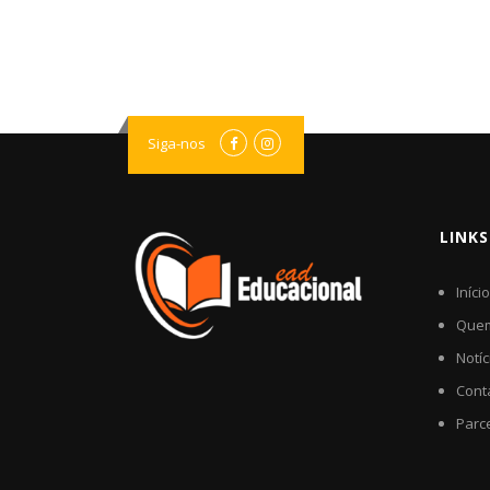
Siga-nos
LINKS
Início
Que
Notíc
Cont
Parc