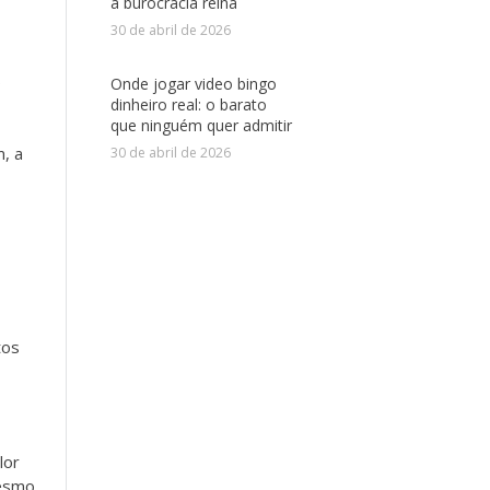
a burocracia reina
30 de abril de 2026
%
Onde jogar video bingo
dinheiro real: o barato
que ninguém quer admitir
, a
30 de abril de 2026
tos
lor
mesmo