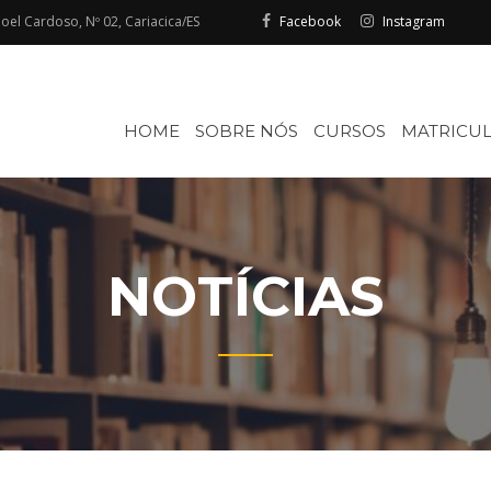
el Cardoso, Nº 02, Cariacica/ES
Facebook
Instagram
HOME
SOBRE NÓS
CURSOS
MATRICUL
L
NOTÍCIAS