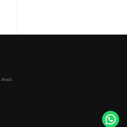
Brasil.