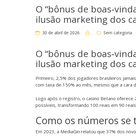
O “bônus de boas‑vinda
ilusão marketing dos c
30 de abril de 2026
Sem categoria
O “bônus de boas‑vinda
ilusão marketing dos c
Primeiro, 2,5% dos jogadores brasileiros jama
com taxa de 150% ao mês, mesmo que a cara do
Logo após o registro, o casino Betano oferece 
possíveis, transformando 100 reais em 90 reais 
Como os números se 
Em 2023, a MediaGin relatou que 37% dos novo