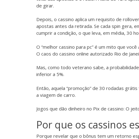
de girar.
Depois, o cassino aplica um requisito de rollov
apostas antes da retirada. Se cada spin gera, e
cumprir a condição, o que leva, em média, 30 ho
O “melhor cassino para pc” é um mito que você 
O caos do cassino online autorizado Rio de Jan
Mas, como todo veterano sabe, a probabilidade
inferior a 5%.
Então, aquela “promoção” de 30 rodadas grátis
a viagem de carro.
Jogos que dão dinheiro no Pix de cassino: O jeit
Por que os cassinos 
Porque revelar que o bônus tem um retorno es