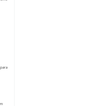
e
 para
um