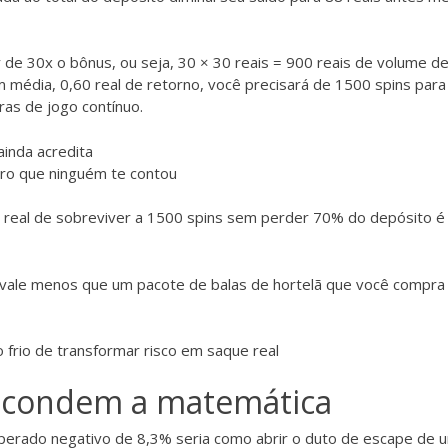
er de 30x o bônus, ou seja, 30 × 30 reais = 900 reais de volume d
m média, 0,60 real de retorno, você precisará de 1500 spins para
ras de jogo contínuo.
ainda acredita
eiro que ninguém te contou
 real de sobreviver a 1500 spins sem perder 70% do depósito é
 vale menos que um pacote de balas de hortelã que você compra
o frio de transformar risco em saque real
escondem a matemática
perado negativo de 8,3% seria como abrir o duto de escape de 