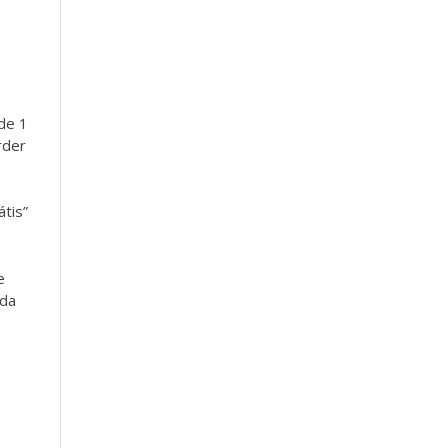
de 1
rder
tis”
e
nda