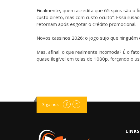
Finalmente, quem acredita que 65 spins são o fi
custo direto, mas com custo oculto”. Essa ilus
retornam após esgotar o crédito promocional.
Novos cassinos 2026: o jogo sujo que ninguém 
Mas, afinal, o que realmente incomoda? É o fat
quase ilegível em telas de 1080p, forçando o usu
Siga-nos
LINKS