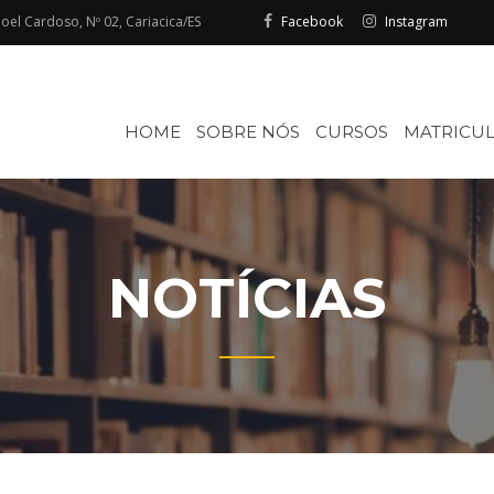
el Cardoso, Nº 02, Cariacica/ES
Facebook
Instagram
HOME
SOBRE NÓS
CURSOS
MATRICUL
L
NOTÍCIAS