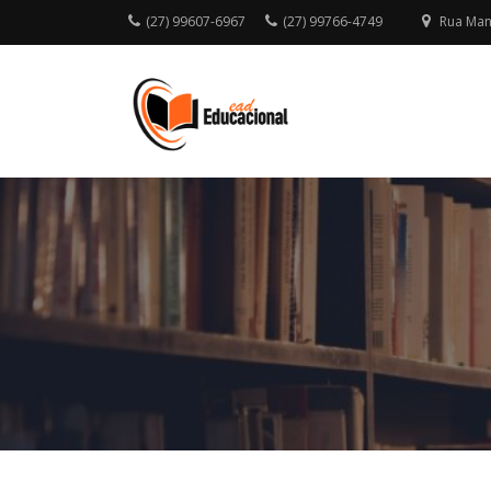
Skip
(27) 99607-6967
(27) 99766-4749
Rua Mano
to
content
EDUCAÇÃO A
DISTÂNCIA –
EAD
EDUCACIONA