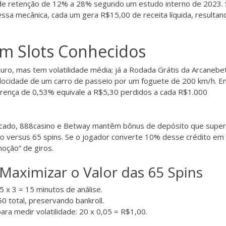
 de retenção de 12% a 28% segundo um estudo interno de 2023. 
ssa mecânica, cada um gera R$15,00 de receita líquida, resultan
m Slots Conhecidos
o, mas tem volatilidade média; já a Rodada Grátis da Arcanebe
 velocidade de um carro de passeio por um foguete de 200 km/h. E
rença de 0,53% equivale a R$5,30 perdidos a cada R$1.000
cado, 888casino e Betway mantêm bônus de depósito que supe
o versus 65 spins. Se o jogador converte 10% desse crédito em 
oção” de giros.
 Maximizar o Valor das 65 Spins
 5 x 3 = 15 minutos de análise.
50 total, preservando bankroll.
ra medir volatilidade: 20 x 0,05 = R$1,00.