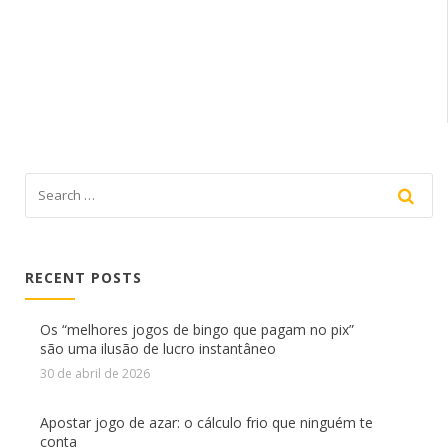
RECENT POSTS
Os “melhores jogos de bingo que pagam no pix”
são uma ilusão de lucro instantâneo
30 de abril de 2026
Apostar jogo de azar: o cálculo frio que ninguém te
conta