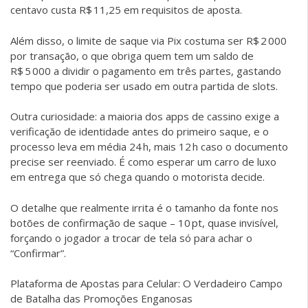
centavo custa R$ 11,25 em requisitos de aposta.
Além disso, o limite de saque via Pix costuma ser R$ 2 000
por transação, o que obriga quem tem um saldo de
R$ 5 000 a dividir o pagamento em três partes, gastando
tempo que poderia ser usado em outra partida de slots.
Outra curiosidade: a maioria dos apps de cassino exige a
verificação de identidade antes do primeiro saque, e o
processo leva em média 24 h, mais 12 h caso o documento
precise ser reenviado. É como esperar um carro de luxo
em entrega que só chega quando o motorista decide.
O detalhe que realmente irrita é o tamanho da fonte nos
botões de confirmação de saque – 10 pt, quase invisível,
forçando o jogador a trocar de tela só para achar o
“Confirmar”.
Plataforma de Apostas para Celular: O Verdadeiro Campo
de Batalha das Promoções Enganosas