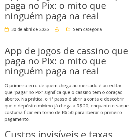
paga no Pix: o mito que
ninguém paga na real
30 de abril de 2026
Sem categoria
App de jogos de cassino que
paga no Pix: o mito que
ninguém paga na real
O primeiro erro de quem chega ao mercado é acreditar
que “pagar no Pix” significa que o cassino tem o coração
aberto. Na prática, o 1º passo é abrir a conta e descobrir
que o depósito mínimo já chega a R$ 20, enquanto o saque
costuma ficar em torno de R$ 50 para liberar o primeiro
pagamento.
Custos invisíveis e taxas