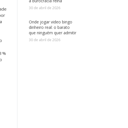
a burocracia reina
30 de abril de 2026
dade
por
 a
Onde jogar video bingo
dinheiro real: o barato
que ninguém quer admitir
30 de abril de 2026
o
3 %
 o