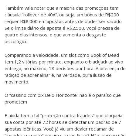
Também vale notar que a maioria das promoções tem
cláusula “rollover de 40x”, ou seja, um bônus de R$200
requer R$8.000 em apostas antes de poder ser sacado.
Se o limite diário de aposta é R$2.500, você precisa de
quatro dias intensos, o que aumenta o desgaste
psicológico.
Comparando a velocidade, um slot como Book of Dead
tem 1,2 vitórias por minuto, enquanto o blackjack ao vivo
entrega, no máximo, 18 decisões por hora. A diferença de
“adição de adrenalina” é, na verdade, pura ilusão de
movimento.
O “cassino com pix Belo Horizonte” não é o paraíso que
prometem
E ainda tem a tal “proteção contra fraudes” que bloqueia
sua conta por até 72 horas se detectar um padrão de 7
apostas idênticas. Você já viu um dealer reclamar de
“jogador suspeito” em um cassino físico? Não, porque não