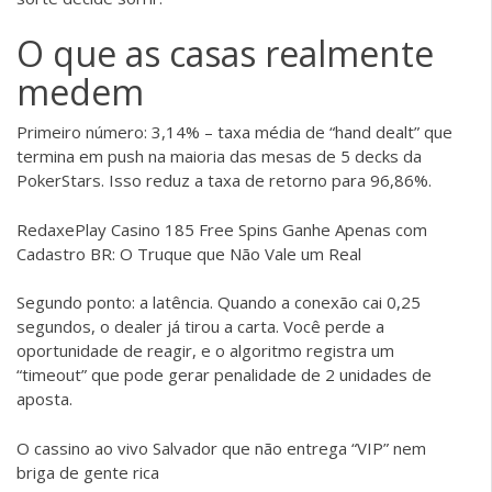
O que as casas realmente
medem
Primeiro número: 3,14% – taxa média de “hand dealt” que
termina em push na maioria das mesas de 5 decks da
PokerStars. Isso reduz a taxa de retorno para 96,86%.
RedaxePlay Casino 185 Free Spins Ganhe Apenas com
Cadastro BR: O Truque que Não Vale um Real
Segundo ponto: a latência. Quando a conexão cai 0,25
segundos, o dealer já tirou a carta. Você perde a
oportunidade de reagir, e o algoritmo registra um
“timeout” que pode gerar penalidade de 2 unidades de
aposta.
O cassino ao vivo Salvador que não entrega “VIP” nem
briga de gente rica