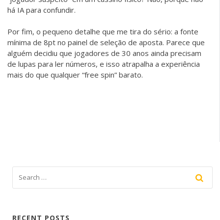
há IA para confundir.
Por fim, o pequeno detalhe que me tira do sério: a fonte
mínima de 8pt no painel de seleção de aposta. Parece que
alguém decidiu que jogadores de 30 anos ainda precisam
de lupas para ler números, e isso atrapalha a experiência
mais do que qualquer “free spin” barato.
RECENT POSTS