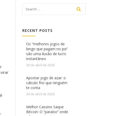
RECENT POSTS
Os “melhores jogos de
bingo que pagam no pix”
são uma ilusão de lucro
instantâneo
30 de abril de 2026
e
virar
Apostar jogo de azar: o
cálculo frio que ninguém
te conta
30 de abril de 2026
cê
Melhor Cassino Saque
Bitcoin: O “paraíso” onde
,