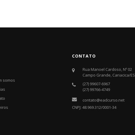
CONTATO
Rua Manoel Cardoso, Nº 02
Campo Grande, Cariacica/ES. 
m somos
(27) 99607-6967
ias
(27) 99766-4749
ato
contato@eadcurso.net
eiros
CNPJ: 48.969.312/0001-34