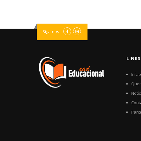
Siga-nos
LINKS
Início
Que
Notíc
Cont
Parc