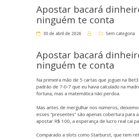
Apostar bacará dinheir
ninguém te conta
30 de abril de 2026
Sem categoria
Apostar bacará dinheir
ninguém te conta
Na primeira mão de 5 cartas que joguei na Bet
padrão de 7‑0‑7 que eu havia calculado na madru
fortuna, mas a matemática não perdoa.
Mas antes de mergulhar nos números, deixemos
esses “presentes” são apenas cobertura para 
apostar R$ 100, a esperança de lucro real cai p
Comparado a slots como Starburst, que tem reto