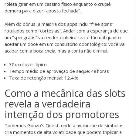
roleta girar em um cassino físico enquanto o crupiê
demora para dizer “aposta fechada”.
Além do bônus, a maioria dos apps inclui “free spins”
rotulados como “cortesias”. Andar com a esperança de que
um “spin grátis” vá render dinheiro real é tão útil quanto
aceitar um doce em um consultório odontológico: você vai
acabar com a boca cheia, mas a conta não diminui.
30x rollover típico
Tempo médio de aprovação de saque: 48 horas
Taxa de retenção mensal: 12,4 %
Como a mecânica das slots
revela a verdadeira
intenção dos promotores
Tomemos Gonzo’s Quest, onde a avalanche de símbolos
cria momentos de alta volatilidade que podem triplicar a