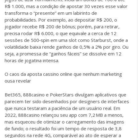
R$ 1.000, mas a condição de apostar 30 vezes esse valor
transforma o “presente” em um labirinto de
probabilidades. Por exemplo, ao depositar R$ 200, o
jogador recebe R$ 200 de bônus; porém, para retirar,
precisa rodar R$ 6.000, o que equivale a cerca de 12
sessões de 500‑spin em uma slot como Starburst, onde a
volatilidade baixa rende ganhos de 0,5% a 2% por giro. Ou
seja, a promessa de “ganhos fáceis” se dissolve em 12
horas de jogatina intensa.
O caos da aposta cassino online que nenhum marketing
ousa revelar
Bet365, 888casino e PokerStars divulgam aplicativos que
parecem ter sido desenhados por designers de interfaces
que nunca testaram a paciência de um usuário real. Em
2022, 888casino relançou seu app com 7,2 MB a menos,
mas esqueceu de otimizar o carregamento das imagens
de fundo; o resultado foi um tempo de resposta de 3,8
segundos na rede 4G, comparável ao ato de esperar a