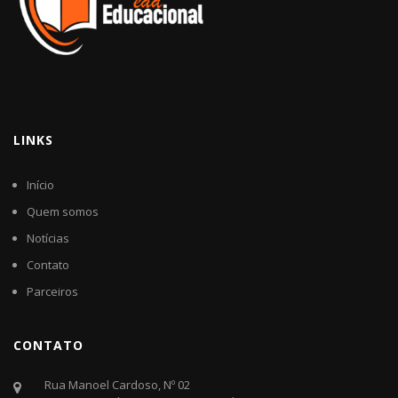
LINKS
Início
Quem somos
Notícias
Contato
Parceiros
CONTATO
Rua Manoel Cardoso, Nº 02