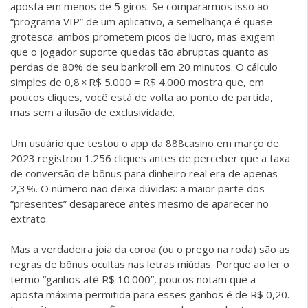
aposta em menos de 5 giros. Se compararmos isso ao
“programa VIP” de um aplicativo, a semelhança é quase
grotesca: ambos prometem picos de lucro, mas exigem
que o jogador suporte quedas tão abruptas quanto as
perdas de 80% de seu bankroll em 20 minutos. O cálculo
simples de 0,8 × R$ 5.000 = R$ 4.000 mostra que, em
poucos cliques, você está de volta ao ponto de partida,
mas sem a ilusão de exclusividade.
Um usuário que testou o app da 888casino em março de
2023 registrou 1.256 cliques antes de perceber que a taxa
de conversão de bônus para dinheiro real era de apenas
2,3 %. O número não deixa dúvidas: a maior parte dos
“presentes” desaparece antes mesmo de aparecer no
extrato.
Mas a verdadeira joia da coroa (ou o prego na roda) são as
regras de bônus ocultas nas letras miúdas. Porque ao ler o
termo “ganhos até R$ 10.000”, poucos notam que a
aposta máxima permitida para esses ganhos é de R$ 0,20.