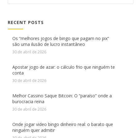
RECENT POSTS
Os “melhores jogos de bingo que pagam no pix”
são uma ilusão de lucro instantâneo
30 de abril de 2026
Apostar jogo de azar: o cálculo frio que ninguém te
conta
30 de abril de 2026
Melhor Cassino Saque Bitcoin: O “paraíso” onde a
burocracia reina
30 de abril de 2026
Onde jogar video bingo dinheiro real: o barato que
ninguém quer admitir
30 de abril de 2026