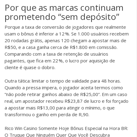
Por que as marcas continuam
prometendo “sem depósito”
Porque a taxa de conversão de jogadores que realmente
usam o bônus é inferior a 12 %. Se 1.000 usuários recebem
20 rodadas grátis, apenas 120 chegam a apostar mais de
R$50, e a casa ganha cerca de R$1.800 em comissão.
Comparando com a taxa de retenção de usuários
pagantes, que fica em 22 %, o lucro por aquisição de
cliente é quase o dobro.
Outra tática: limitar o tempo de validade para 48 horas.
Quando a pressa impera, o jogador aceita termos como
“não pode retirar ganhos abaixo de R$25,00”. Em um caso
real, um apostador recebeu R$23,87 de lucro e foi forçado
a apostar mais R$13,00 para atingir o mínimo, o que
transformou o ganho em perda de R,90.
Rico Win Casino Somente Hoje Bônus Especial na Hora BR:
O Truque Que Ninguém Quer Que Você Descubra