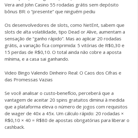
Vera and John Casino 55 rodadas grátis sem depósito
bônus BR: o “presente” que ninguém pediu
Os desenvolvedores de slots, como NetEnt, sabem que
slots de alta volatilidade, tipo Dead or Alive, aumentam a
sensação de “ganho rápido”. Mas ao aplicar 20 rodadas
grátis, a variação fica comprimida: 5 vitórias de R$0,30 e
15 perdas de R$0,10. O total ainda não cobre a aposta
mínima, e a casa sai ganhando.
Video Bingo Valendo Dinheiro Real: O Caos dos Cifras e
das Promessas Vazias
Se você analisar o custo‑benefício, perceberá que a
vantagem de aceitar 20 spins gratuitos diminui à medida
que a plataforma eleva o número de jogos com requisitos
de wager de 40x a 45x. Um cálculo rápido: 20 rodadas ×
R$0,10 × 40 = R$80 de apostas obrigatórias para liberar o
cashback.