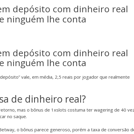
em depósito com dinheiro real
que ninguém lhe conta
em depósito com dinheiro real
que ninguém lhe conta
epósito” vale, em média, 2,5 reais por jogador que realmente
a de dinheiro real?
retorno, mas o bônus de 1xslots costuma ter wagering de 40 ve
ocar no saque.
Betway, o bônus parece generoso, porém a taxa de conversão d