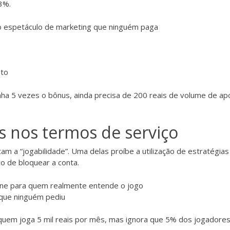
3%.
 o espetáculo de marketing que ninguém paga
nto
ha 5 vezes o bônus, ainda precisa de 200 reais de volume de ap
s nos termos de serviço
am a “jogabilidade”. Uma delas proíbe a utilização de estratégias
o de bloquear a conta.
line para quem realmente entende o jogo
 que ninguém pediu
 quem joga 5 mil reais por mês, mas ignora que 5% dos jogadore