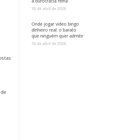
a burocracia reina
30 de abril de 2026
Onde jogar video bingo
dinheiro real: o barato
que ninguém quer admitir
30 de abril de 2026
ostas
 de
s