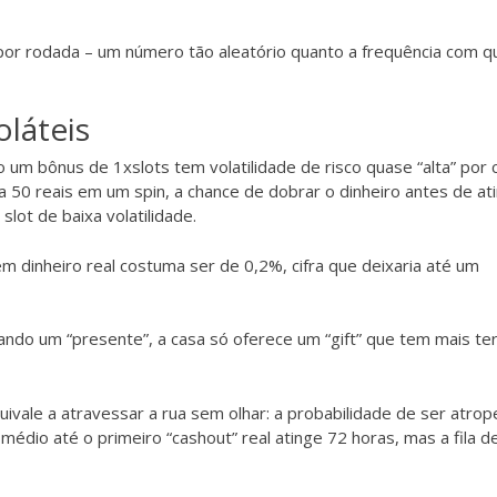
por rodada – um número tão aleatório quanto a frequência com q
láteis
 um bônus de 1xslots tem volatilidade de risco quase “alta” por 
a 50 reais em um spin, a chance de dobrar o dinheiro antes de ati
ot de baixa volatilidade.
em dinheiro real costuma ser de 0,2%, cifra que deixaria até um
ando um “presente”, a casa só oferece um “gift” que tem mais t
uivale a atravessar a rua sem olhar: a probabilidade de ser atrop
édio até o primeiro “cashout” real atinge 72 horas, mas a fila d