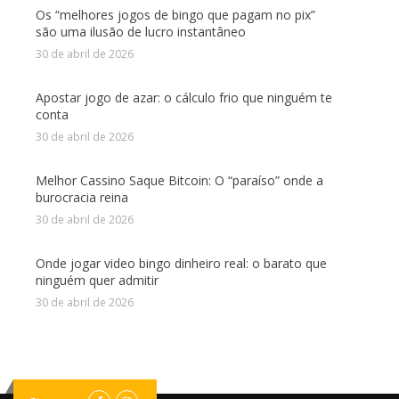
Os “melhores jogos de bingo que pagam no pix”
são uma ilusão de lucro instantâneo
30 de abril de 2026
Apostar jogo de azar: o cálculo frio que ninguém te
conta
30 de abril de 2026
Melhor Cassino Saque Bitcoin: O “paraíso” onde a
burocracia reina
30 de abril de 2026
Onde jogar video bingo dinheiro real: o barato que
ninguém quer admitir
30 de abril de 2026