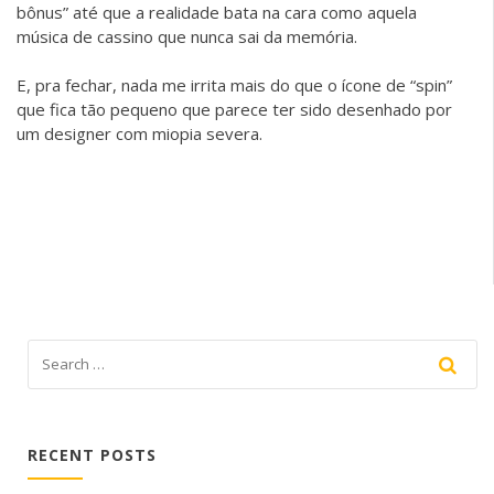
bônus” até que a realidade bata na cara como aquela
música de cassino que nunca sai da memória.
E, pra fechar, nada me irrita mais do que o ícone de “spin”
que fica tão pequeno que parece ter sido desenhado por
um designer com miopia severa.
RECENT POSTS