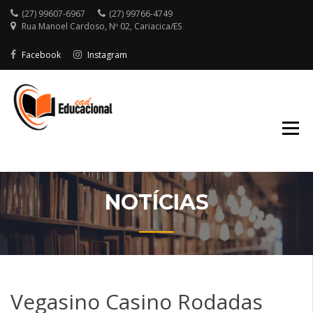
Skip
(27) 99607-6967
(27) 99766-4749
to
Rua Manoel Cardoso, Nº 02, Cariacica/ES
content
Facebook
Instagram
EDUCAÇÃO A
DISTÂNCIA – EAD
EDUCACIONAL
NOTÍCIAS
Vegasino Casino Rodadas